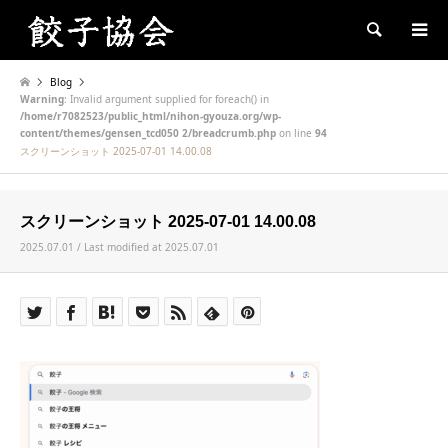
Search
Blog
Warning
: Invalid argument supplied for foreach() in
/home/r7082523/public_html/nihon-gyouza.org/wp-
content/themes/gensen_tcd050 2/breadcrumb.php
on line
94
スクリーンショット 2025-07-01 14.00.08
スクリーンショット 2025-07-01 14.00.08
2025.07.01 / Last modified at 2025.07.01