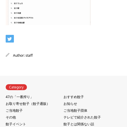
Author:
staff
Category
47の「一番搾り」
おすすめ餃子
お取り寄せ餃子（餃子通販）
お知らせ
ご当地餃子
ご当地餃子団体
その他
テレビで紹介された餃子
餃子イベント
餃子とは関係ない話