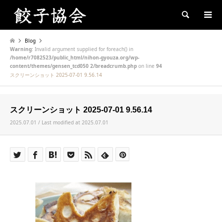
Search
Blog
Warning
: Invalid argument supplied for foreach() in
/home/r7082523/public_html/nihon-gyouza.org/wp-
content/themes/gensen_tcd050 2/breadcrumb.php
on line
94
スクリーンショット 2025-07-01 9.56.14
スクリーンショット 2025-07-01 9.56.14
2025.07.01 / Last modified at 2025.07.01