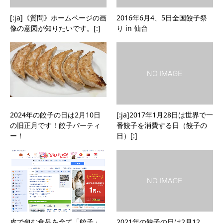
[:ja]《質問》ホームページの画
2016年6月4、5日全国餃子祭
像の意図が知りたいです。[:]
り in 仙台
2024年の餃子の日は2月10日
[:ja]2017年1月28日は世界で一
の旧正月です！餃子パーティ
番餃子を消費する日（餃子の
ー！
日）[:]
皮で包む食品を全て「餃子」
2021年の餃子の日は2月12