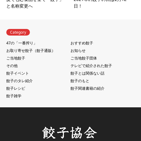
と名称変更へ
日！
Category
47の「一番搾り」
おすすめ餃子
お取り寄せ餃子（餃子通販）
お知らせ
ご当地餃子
ご当地餃子団体
その他
テレビで紹介された餃子
餃子イベント
餃子とは関係ない話
餃子のタレ紹介
餃子のもと
餃子レシピ
餃子関連書籍の紹介
餃子雑学