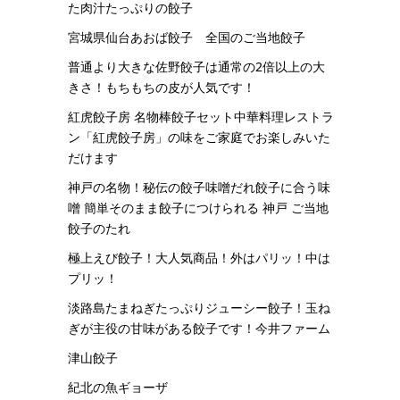
た肉汁たっぷりの餃子
宮城県仙台あおば餃子 全国のご当地餃子
普通より大きな佐野餃子は通常の2倍以上の大
きさ！もちもちの皮が人気です！
紅虎餃子房 名物棒餃子セット中華料理レストラ
ン「紅虎餃子房」の味をご家庭でお楽しみいた
だけます
神戸の名物！秘伝の餃子味噌だれ餃子に合う味
噌 簡単そのまま餃子につけられる 神戸 ご当地
餃子のたれ
極上えび餃子！大人気商品！外はパリッ！中は
プリッ！
淡路島たまねぎたっぷりジューシー餃子！玉ね
ぎが主役の甘味がある餃子です！今井ファーム
津山餃子
紀北の魚ギョーザ