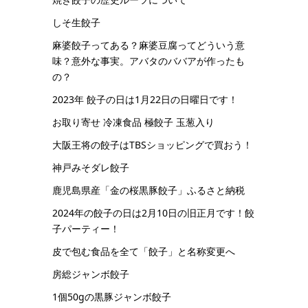
しそ生餃子
麻婆餃子ってある？麻婆豆腐ってどういう意
味？意外な事実。アバタのババアが作ったも
の？
2023年 餃子の日は1月22日の日曜日です！
お取り寄せ 冷凍食品 極餃子 玉葱入り
大阪王将の餃子はTBSショッピングで買おう！
神戸みそダレ餃子
鹿児島県産「金の桜黒豚餃子」ふるさと納税
2024年の餃子の日は2月10日の旧正月です！餃
子パーティー！
皮で包む食品を全て「餃子」と名称変更へ
房総ジャンボ餃子
1個50gの黒豚ジャンボ餃子