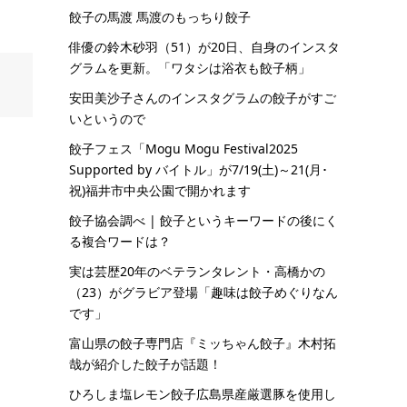
餃子の馬渡 馬渡のもっちり餃子
俳優の鈴木砂羽（51）が20日、自身のインスタ
グラムを更新。「ワタシは浴衣も餃子柄」
安田美沙子さんのインスタグラムの餃子がすご
いというので
餃子フェス「Mogu Mogu Festival2025
Supported by バイトル」が7/19(土)～21(月･
祝)福井市中央公園で開かれます
餃子協会調べ | 餃子というキーワードの後にく
る複合ワードは？
実は芸歴20年のベテランタレント・高橋かの
（23）がグラビア登場「趣味は餃子めぐりなん
です」
富山県の餃子専門店『ミッちゃん餃子』木村拓
哉が紹介した餃子が話題！
ひろしま塩レモン餃子広島県産厳選豚を使用し