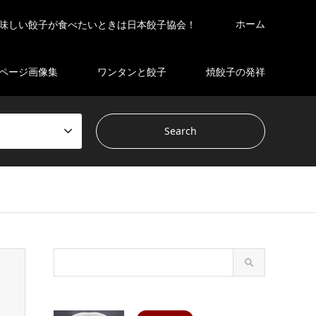
ホーム
味しい餃子が食べたいときは日本餃子協会！
ページ画像集
ワンタンと餃子
焼餃子の発祥
s/gensen_tcd050 2/breadcrumb.php
on line
94