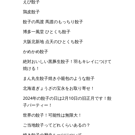
えび餃子
鶏皮餃子
餃子の馬渡 馬渡のもっちり餃子
博多一風堂 ひとくち餃子
大阪北新地 点天のひとくち餃子
かめかめ餃子
絶対おいしい黒豚生餃子！羽もキレイにつけて
焼ける！
まん丸生餃子焼き小籠包のような餃子
北海道ぎょうざの宝永をお取り寄せ！
2024年の餃子の日は2月10日の旧正月です！餃
子パーティー！
世界の餃子！可能性は無限大！
ご当地餃子ってどれくらいあるの？
焼き餃子の歴史ルーツについて