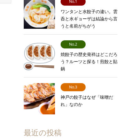
No.1
ワンタンと水餃子の違い。雲
呑と水ギョーザは結論から言
うと名前がちがう
No.2
焼餃子の歴史発祥はどこだろ
う？ルーツと探る！煎餃と貼
鍋
No.3
神戸の餃子はなぜ「味噌だ
れ」なのか
最近の投稿