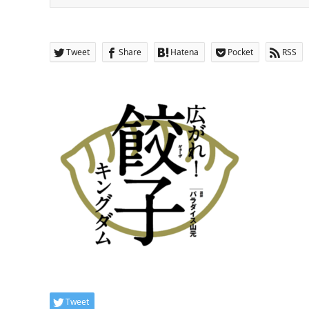
Tweet
Share
Hatena
Pocket
RSS
Tweet