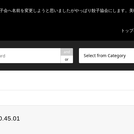
子会へ名前を変更しようと思いましたがやっぱり餃子協会にします。美
トップ
and
Select from Category
or
ome/r7082523/public_html/nihon-gyouza.org/wp-content/theme
45.01