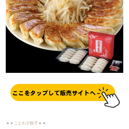
＞＞
ことわざ餃子
＜＜