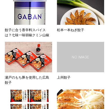
餃子に合う香辛料スパイス
松本一本ねぎ餃子
は？七味一味胡椒クミン山椒
瀬戸のもち豚を使用した広島
上州餃子
餃子