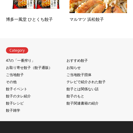
博多一風堂 ひとくち餃子
マルマツ 浜松餃子
Category
47の「一番搾り」
おすすめ餃子
お取り寄せ餃子（餃子通販）
お知らせ
ご当地餃子
ご当地餃子団体
その他
テレビで紹介された餃子
餃子イベント
餃子とは関係ない話
餃子のタレ紹介
餃子のもと
餃子レシピ
餃子関連書籍の紹介
餃子雑学