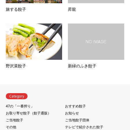
旅する餃子
昇龍
野沢菜餃子
新緑のふき餃子
Category
47の「一番搾り」
おすすめ餃子
お取り寄せ餃子（餃子通販）
お知らせ
ご当地餃子
ご当地餃子団体
その他
テレビで紹介された餃子