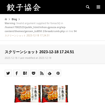
Search
Blog
Warning
: Invalid argument supplied for foreach() in
/home/r7082523/public_html/nihon-gyouza.org/wp-
content/themes/gensen_tcd050 2/breadcrumb.php
on line
94
スクリーンショット 2023-12-18 17.24.51
スクリーンショット 2023-12-18 17.24.51
2023.12.18 / Last modified at 2023.12.18