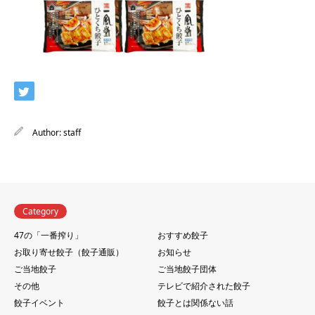
Author:
staff
Category
47の「一番搾り」
おすすめ餃子
お取り寄せ餃子（餃子通販）
お知らせ
ご当地餃子
ご当地餃子団体
その他
テレビで紹介された餃子
餃子イベント
餃子とは関係ない話