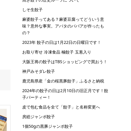
しそ生餃子
麻婆餃子ってある？麻婆豆腐ってどういう意
味？意外な事実。アバタのババアが作ったも
の？
2023年 餃子の日は1月22日の日曜日です！
お取り寄せ 冷凍食品 極餃子 玉葱入り
大阪王将の餃子はTBSショッピングで買おう！
神戸みそダレ餃子
鹿児島県産「金の桜黒豚餃子」ふるさと納税
2024年の餃子の日は2月10日の旧正月です！餃
子パーティー！
皮で包む食品を全て「餃子」と名称変更へ
房総ジャンボ餃子
1個50gの黒豚ジャンボ餃子