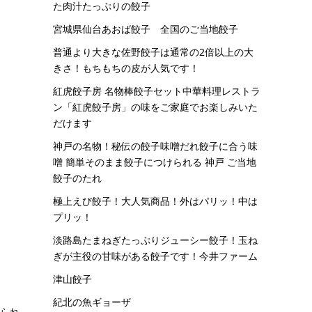
た肉汁たっぷりの餃子
宮城県仙台あおば餃子 全国のご当地餃子
普通より大きな佐野餃子は通常の2倍以上の大
きさ！もちもちの皮が人気です！
紅虎餃子房 名物棒餃子セット中華料理レストラ
ン「紅虎餃子房」の味をご家庭でお楽しみいた
だけます
神戸の名物！秘伝の餃子味噌だれ餃子に合う味
噌 簡単そのまま餃子につけられる 神戸 ご当地
餃子のたれ
極上えび餃子！大人気商品！外はパリッ！中は
プリッ！
淡路島たまねぎたっぷりジューシー餃子！玉ね
ぎが主役の甘味がある餃子です！今井ファーム
津山餃子
紀北の魚ギョーザ
いられ