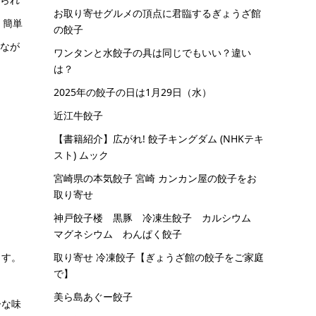
お取り寄せグルメの頂点に君臨するぎょうざ館
 簡単
の餃子
んなが
ワンタンと水餃子の具は同じでもいい？違い
は？
2025年の餃子の日は1月29日（水）
近江牛餃子
【書籍紹介】広がれ! 餃子キングダム (NHKテキ
スト) ムック
宮崎県の本気餃子 宮崎 カンカン屋の餃子をお
取り寄せ
神戸餃子楼 黒豚 冷凍生餃子 カルシウム
マグネシウム わんぱく餃子
ます。
取り寄せ 冷凍餃子【ぎょうざ館の餃子をご家庭
で】
美ら島あぐー餃子
ーな味