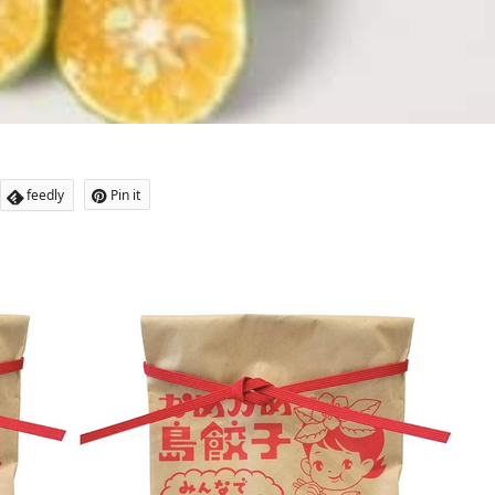
feedly
Pin it