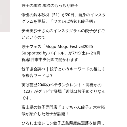
餃子の馬渡 馬渡のもっちり餃子
俳優の鈴木砂羽（51）が20日、自身のインスタ
グラムを更新。「ワタシは浴衣も餃子柄」
安田美沙子さんのインスタグラムの餃子がすご
いというので
餃子フェス「Mogu Mogu Festival2025
Supported by バイトル」が7/19(土)～21(月･
祝)福井市中央公園で開かれます
餃子協会調べ | 餃子というキーワードの後にく
る複合ワードは？
実は芸歴20年のベテランタレント・高橋かの
（23）がグラビア登場「趣味は餃子めぐりなん
です」
富山県の餃子専門店『ミッちゃん餃子』木村拓
哉が紹介した餃子が話題！
ひろしま塩レモン餃子広島県産厳選豚を使用し