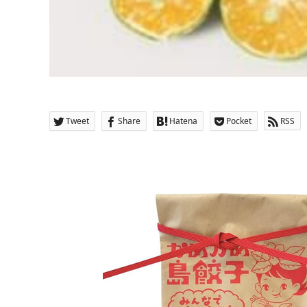
Tweet
Share
Hatena
Pocket
RSS