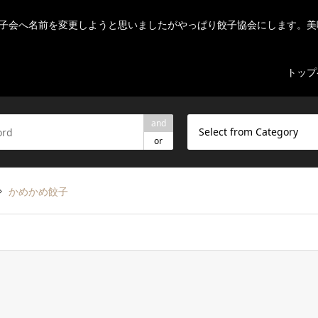
子会へ名前を変更しようと思いましたがやっぱり餃子協会にします。美
トップ
and
Select from Category
or
かめかめ餃子