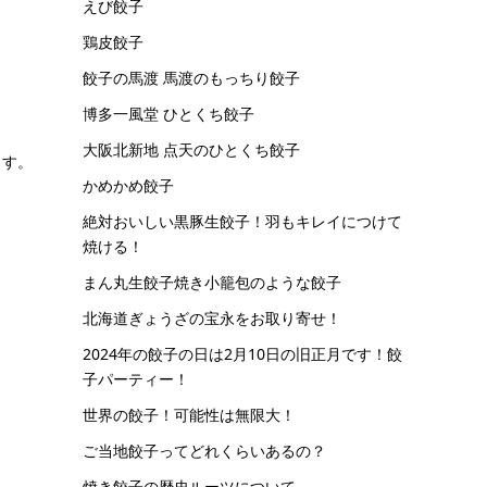
えび餃子
鶏皮餃子
餃子の馬渡 馬渡のもっちり餃子
博多一風堂 ひとくち餃子
大阪北新地 点天のひとくち餃子
ます。
かめかめ餃子
絶対おいしい黒豚生餃子！羽もキレイにつけて
焼ける！
まん丸生餃子焼き小籠包のような餃子
北海道ぎょうざの宝永をお取り寄せ！
2024年の餃子の日は2月10日の旧正月です！餃
子パーティー！
世界の餃子！可能性は無限大！
ご当地餃子ってどれくらいあるの？
焼き餃子の歴史ルーツについて