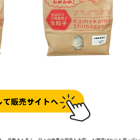
は、 共働きも多く、日々の食事の用意も大変。 お惣菜ばかりも買って