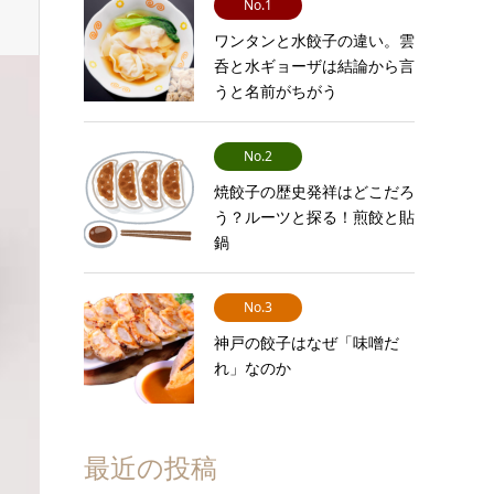
No.1
ワンタンと水餃子の違い。雲
呑と水ギョーザは結論から言
うと名前がちがう
No.2
焼餃子の歴史発祥はどこだろ
う？ルーツと探る！煎餃と貼
鍋
No.3
神戸の餃子はなぜ「味噌だ
れ」なのか
最近の投稿