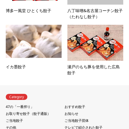
博多一風堂 ひとくち餃子
八丁味噌&名古屋コーチン餃子
（たれなし餃子）
イカ墨餃子
瀬戸のもち豚を使用した広島
餃子
Category
47の「一番搾り」
おすすめ餃子
お取り寄せ餃子（餃子通販）
お知らせ
ご当地餃子
ご当地餃子団体
その他
テレビで紹介された餃子