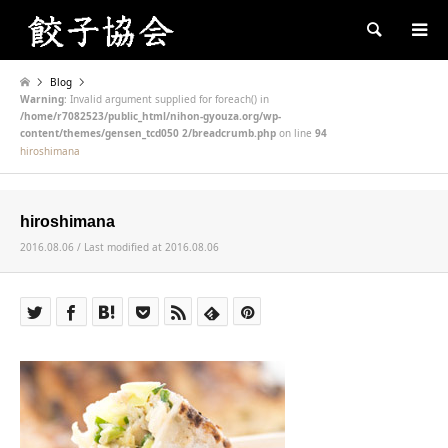
Search
Blog
Warning
: Invalid argument supplied for foreach() in
/home/r7082523/public_html/nihon-gyouza.org/wp-
content/themes/gensen_tcd050 2/breadcrumb.php
on line
94
hiroshimana
hiroshimana
2016.08.06 / Last modified at 2016.08.06