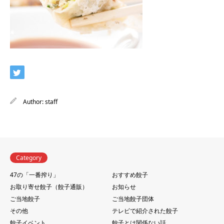
Author:
staff
Category
47の「一番搾り」
おすすめ餃子
お取り寄せ餃子（餃子通販）
お知らせ
ご当地餃子
ご当地餃子団体
その他
テレビで紹介された餃子
餃子イベント
餃子とは関係ない話