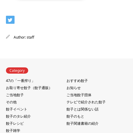
Author:
staff
Category
47の「一番搾り」
おすすめ餃子
お取り寄せ餃子（餃子通販）
お知らせ
ご当地餃子
ご当地餃子団体
その他
テレビで紹介された餃子
餃子イベント
餃子とは関係ない話
餃子のタレ紹介
餃子のもと
餃子レシピ
餃子関連書籍の紹介
餃子雑学