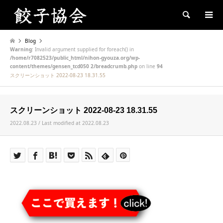
Search
Blog
Warning
: Invalid argument supplied for foreach() in
/home/r7082523/public_html/nihon-gyouza.org/wp-
content/themes/gensen_tcd050 2/breadcrumb.php
on line
94
スクリーンショット 2022-08-23 18.31.55
スクリーンショット 2022-08-23 18.31.55
2022.08.23 / Last modified at 2022.08.23