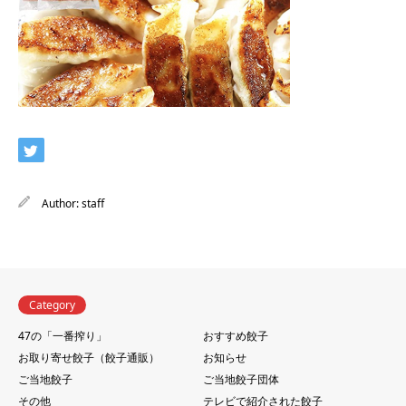
Author:
staff
Category
47の「一番搾り」
おすすめ餃子
お取り寄せ餃子（餃子通販）
お知らせ
ご当地餃子
ご当地餃子団体
その他
テレビで紹介された餃子