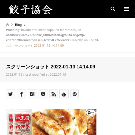
Search
Blog
Warning
: Invalid argument supplied for foreach() in
/home/r7082523/public_html/nihon-gyouza.org/wp-
content/themes/gensen_tcd050 2/breadcrumb.php
on line
94
スクリーンショット 2022-01-13 14.14.09
スクリーンショット 2022-01-13 14.14.09
2022.01.13 / Last modified at 2022.01.13