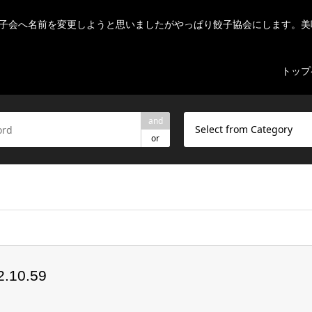
子会へ名前を変更しようと思いましたがやっぱり餃子協会にします。美
トップ
and
Select from Category
or
ome/r7082523/public_html/nihon-gyouza.org/wp-content/theme
10.59