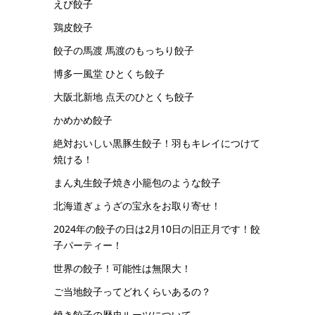
えび餃子
鶏皮餃子
餃子の馬渡 馬渡のもっちり餃子
博多一風堂 ひとくち餃子
大阪北新地 点天のひとくち餃子
かめかめ餃子
絶対おいしい黒豚生餃子！羽もキレイにつけて
焼ける！
まん丸生餃子焼き小籠包のような餃子
北海道ぎょうざの宝永をお取り寄せ！
2024年の餃子の日は2月10日の旧正月です！餃
子パーティー！
世界の餃子！可能性は無限大！
ご当地餃子ってどれくらいあるの？
焼き餃子の歴史ルーツについて