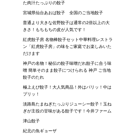
た肉汁たっぷりの餃子
宮城県仙台あおば餃子 全国のご当地餃子
普通より大きな佐野餃子は通常の2倍以上の大
きさ！もちもちの皮が人気です！
紅虎餃子房 名物棒餃子セット中華料理レストラ
ン「紅虎餃子房」の味をご家庭でお楽しみいた
だけます
神戸の名物！秘伝の餃子味噌だれ餃子に合う味
噌 簡単そのまま餃子につけられる 神戸 ご当地
餃子のたれ
極上えび餃子！大人気商品！外はパリッ！中は
プリッ！
淡路島たまねぎたっぷりジューシー餃子！玉ね
ぎが主役の甘味がある餃子です！今井ファーム
津山餃子
紀北の魚ギョーザ