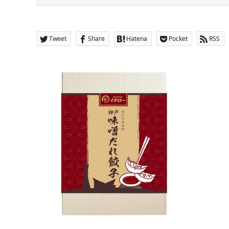
Tweet
Share
Hatena
Pocket
RSS