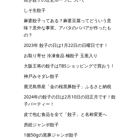
しそ生餃子
麻婆餃子ってある？麻婆豆腐ってどういう意
味？意外な事実。アバタのババアが作ったも
の？
2023年 餃子の日は1月22日の日曜日です！
お取り寄せ 冷凍食品 極餃子 玉葱入り
大阪王将の餃子はTBSショッピングで買おう！
神戸みそダレ餃子
鹿児島県産「金の桜黒豚餃子」ふるさと納税
2024年の餃子の日は2月10日の旧正月です！餃
子パーティー！
皮で包む食品を全て「餃子」と名称変更へ
房総ジャンボ餃子
1個50gの黒豚ジャンボ餃子