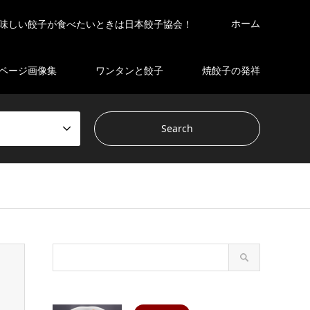
ホーム
味しい餃子が食べたいときは日本餃子協会！
ページ画像集
ワンタンと餃子
焼餃子の発祥
s/gensen_tcd050 2/breadcrumb.php
on line
94