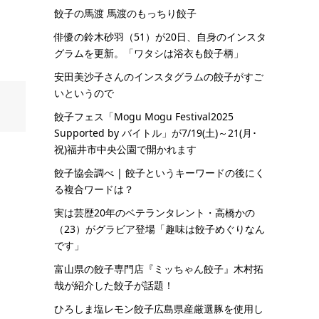
餃子の馬渡 馬渡のもっちり餃子
俳優の鈴木砂羽（51）が20日、自身のインスタ
グラムを更新。「ワタシは浴衣も餃子柄」
安田美沙子さんのインスタグラムの餃子がすご
いというので
餃子フェス「Mogu Mogu Festival2025
Supported by バイトル」が7/19(土)～21(月･
祝)福井市中央公園で開かれます
餃子協会調べ | 餃子というキーワードの後にく
る複合ワードは？
実は芸歴20年のベテランタレント・高橋かの
（23）がグラビア登場「趣味は餃子めぐりなん
です」
富山県の餃子専門店『ミッちゃん餃子』木村拓
哉が紹介した餃子が話題！
ひろしま塩レモン餃子広島県産厳選豚を使用し