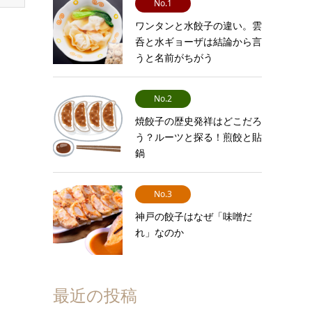
No.1
ワンタンと水餃子の違い。雲
呑と水ギョーザは結論から言
うと名前がちがう
No.2
焼餃子の歴史発祥はどこだろ
う？ルーツと探る！煎餃と貼
鍋
No.3
神戸の餃子はなぜ「味噌だ
れ」なのか
最近の投稿