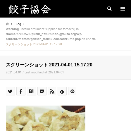
Search
Blog
Warning
: Invalid argument supplied for foreach() in
/home/r7082523/public_html/nihon-gyouza.org/wp-
content/themes/gensen_tcd050 2/breadcrumb.php
on line
94
スクリーンショット 2021-04-01 15.17.20
スクリーンショット 2021-04-01 15.17.20
2021.04.01 / Last modified at 2021.04.01