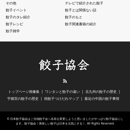
その他
テレビで紹介された餃子
餃子イベント
餃子とは関係ない話
餃子のタレ紹介
餃子のもと
餃子レシピ
餃子関連書籍の紹介
餃子雑学
RSS
トップページ画像集
ワンタンと餃子の違い
北九州の餃子の歴史
宇都宮の餃子の歴史
焼餃子つけだれマップ
最近の中国の餃子事情
©
日本餃子協会はご当地餃子会へ名前を変更しようと思いましたがやっぱり餃子協会にし
ます。餃子協会！美味しい餃子は日本を元気にする！
. All Rights Reserved.