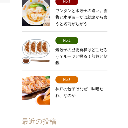
No.1
ワンタンと水餃子の違い。雲
呑と水ギョーザは結論から言
うと名前がちがう
No.2
焼餃子の歴史発祥はどこだろ
う？ルーツと探る！煎餃と貼
鍋
No.3
神戸の餃子はなぜ「味噌だ
れ」なのか
最近の投稿