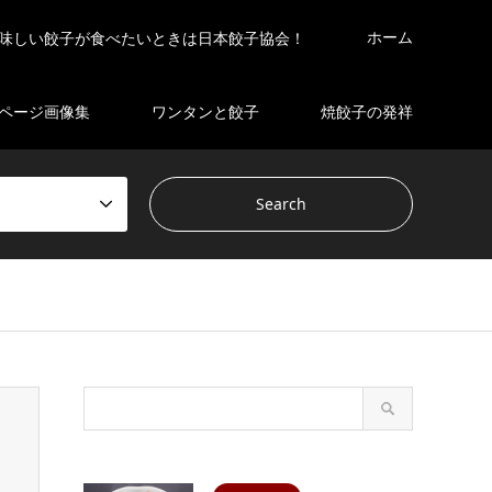
ホーム
味しい餃子が食べたいときは日本餃子協会！
ページ画像集
ワンタンと餃子
焼餃子の発祥
s/gensen_tcd050 2/breadcrumb.php
on line
94