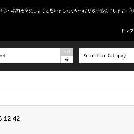
子会へ名前を変更しようと思いましたがやっぱり餃子協会にします。美
トップ
and
Select from Category
or
ome/r7082523/public_html/nihon-gyouza.org/wp-content/theme
12.42