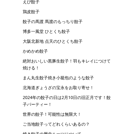
えび餃子
鶏皮餃子
餃子の馬渡 馬渡のもっちり餃子
博多一風堂 ひとくち餃子
大阪北新地 点天のひとくち餃子
かめかめ餃子
絶対おいしい黒豚生餃子！羽もキレイにつけて
焼ける！
まん丸生餃子焼き小籠包のような餃子
北海道ぎょうざの宝永をお取り寄せ！
2024年の餃子の日は2月10日の旧正月です！餃
子パーティー！
世界の餃子！可能性は無限大！
ご当地餃子ってどれくらいあるの？
焼き餃子の歴史ルーツについて