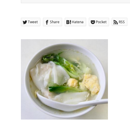
Tweet
Share
Hatena
Pocket
RSS