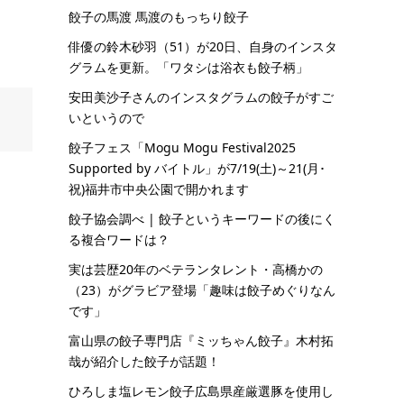
餃子の馬渡 馬渡のもっちり餃子
俳優の鈴木砂羽（51）が20日、自身のインスタ
グラムを更新。「ワタシは浴衣も餃子柄」
安田美沙子さんのインスタグラムの餃子がすご
いというので
餃子フェス「Mogu Mogu Festival2025
Supported by バイトル」が7/19(土)～21(月･
祝)福井市中央公園で開かれます
餃子協会調べ | 餃子というキーワードの後にく
る複合ワードは？
実は芸歴20年のベテランタレント・高橋かの
（23）がグラビア登場「趣味は餃子めぐりなん
です」
富山県の餃子専門店『ミッちゃん餃子』木村拓
哉が紹介した餃子が話題！
ひろしま塩レモン餃子広島県産厳選豚を使用し