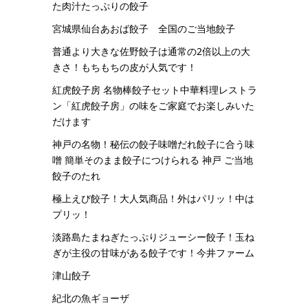
た肉汁たっぷりの餃子
宮城県仙台あおば餃子 全国のご当地餃子
普通より大きな佐野餃子は通常の2倍以上の大
きさ！もちもちの皮が人気です！
紅虎餃子房 名物棒餃子セット中華料理レストラ
ン「紅虎餃子房」の味をご家庭でお楽しみいた
だけます
神戸の名物！秘伝の餃子味噌だれ餃子に合う味
噌 簡単そのまま餃子につけられる 神戸 ご当地
餃子のたれ
極上えび餃子！大人気商品！外はパリッ！中は
プリッ！
淡路島たまねぎたっぷりジューシー餃子！玉ね
ぎが主役の甘味がある餃子です！今井ファーム
津山餃子
紀北の魚ギョーザ