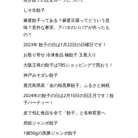
しそ生餃子
麻婆餃子ってある？麻婆豆腐ってどういう意
味？意外な事実。アバタのババアが作ったも
の？
2023年 餃子の日は1月22日の日曜日です！
お取り寄せ 冷凍食品 極餃子 玉葱入り
大阪王将の餃子はTBSショッピングで買おう！
神戸みそダレ餃子
鹿児島県産「金の桜黒豚餃子」ふるさと納税
2024年の餃子の日は2月10日の旧正月です！餃
子パーティー！
皮で包む食品を全て「餃子」と名称変更へ
房総ジャンボ餃子
1個50gの黒豚ジャンボ餃子