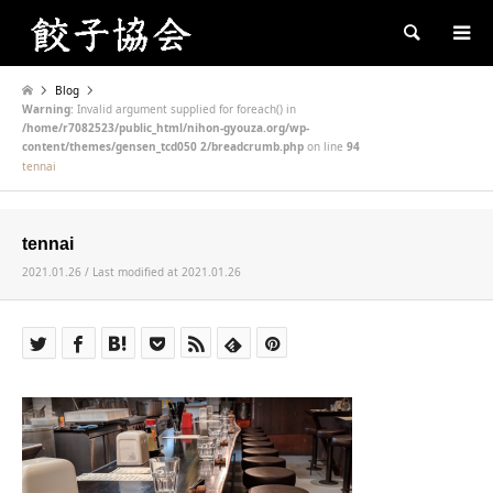
Search
Blog
Warning
: Invalid argument supplied for foreach() in
/home/r7082523/public_html/nihon-gyouza.org/wp-
content/themes/gensen_tcd050 2/breadcrumb.php
on line
94
tennai
tennai
2021.01.26 / Last modified at 2021.01.26