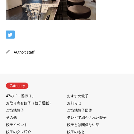
Author:
staff
Category
47の「一番搾り」
おすすめ餃子
お取り寄せ餃子（餃子通販）
お知らせ
ご当地餃子
ご当地餃子団体
その他
テレビで紹介された餃子
餃子イベント
餃子とは関係ない話
餃子のタレ紹介
餃子のもと