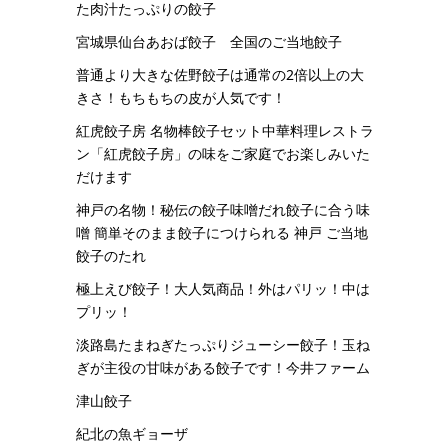
た肉汁たっぷりの餃子
宮城県仙台あおば餃子 全国のご当地餃子
普通より大きな佐野餃子は通常の2倍以上の大
きさ！もちもちの皮が人気です！
紅虎餃子房 名物棒餃子セット中華料理レストラ
ン「紅虎餃子房」の味をご家庭でお楽しみいた
だけます
神戸の名物！秘伝の餃子味噌だれ餃子に合う味
噌 簡単そのまま餃子につけられる 神戸 ご当地
餃子のたれ
極上えび餃子！大人気商品！外はパリッ！中は
プリッ！
淡路島たまねぎたっぷりジューシー餃子！玉ね
ぎが主役の甘味がある餃子です！今井ファーム
津山餃子
紀北の魚ギョーザ