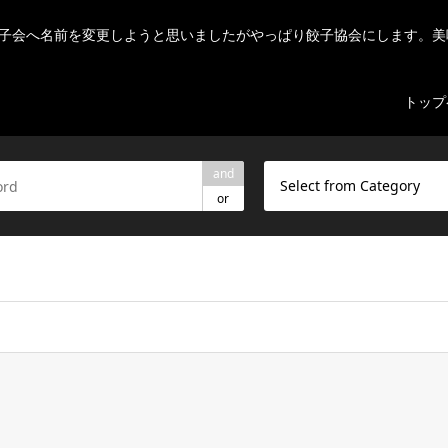
子会へ名前を変更しようと思いましたがやっぱり餃子協会にします。美
トップ
and
Select from Category
or
ome/r7082523/public_html/nihon-gyouza.org/wp-content/theme