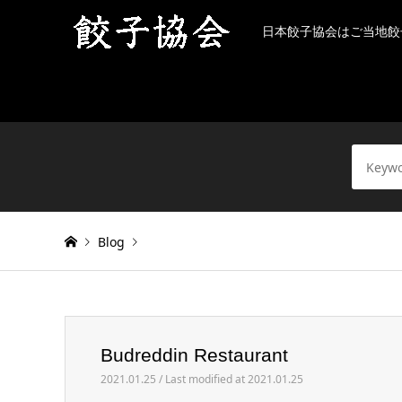
日本餃子協会はご当地餃
Blog
Warning
: Invalid argument supplied for foreach() in
/h
Budreddin Restaurant
Budreddin Restaurant
2021.01.25 / Last modified at 2021.01.25