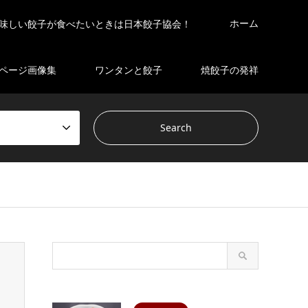
ホーム
味しい餃子が食べたいときは日本餃子協会！
ページ画像集
ワンタンと餃子
焼餃子の発祥
s/gensen_tcd050 2/breadcrumb.php
on line
94