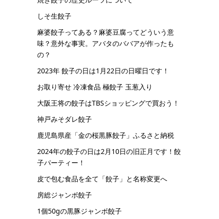
しそ生餃子
麻婆餃子ってある？麻婆豆腐ってどういう意
味？意外な事実。アバタのババアが作ったも
の？
2023年 餃子の日は1月22日の日曜日です！
お取り寄せ 冷凍食品 極餃子 玉葱入り
大阪王将の餃子はTBSショッピングで買おう！
神戸みそダレ餃子
鹿児島県産「金の桜黒豚餃子」ふるさと納税
2024年の餃子の日は2月10日の旧正月です！餃
子パーティー！
皮で包む食品を全て「餃子」と名称変更へ
房総ジャンボ餃子
1個50gの黒豚ジャンボ餃子