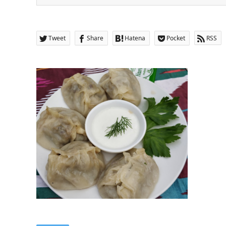
Tweet
Share
Hatena
Pocket
RSS