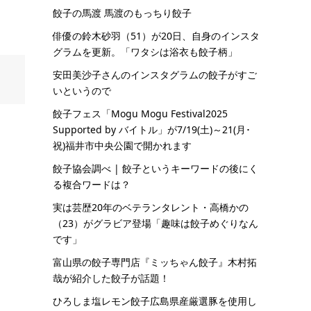
餃子の馬渡 馬渡のもっちり餃子
俳優の鈴木砂羽（51）が20日、自身のインスタ
グラムを更新。「ワタシは浴衣も餃子柄」
安田美沙子さんのインスタグラムの餃子がすご
いというので
餃子フェス「Mogu Mogu Festival2025
Supported by バイトル」が7/19(土)～21(月･
祝)福井市中央公園で開かれます
餃子協会調べ | 餃子というキーワードの後にく
る複合ワードは？
実は芸歴20年のベテランタレント・高橋かの
（23）がグラビア登場「趣味は餃子めぐりなん
です」
富山県の餃子専門店『ミッちゃん餃子』木村拓
哉が紹介した餃子が話題！
ひろしま塩レモン餃子広島県産厳選豚を使用し