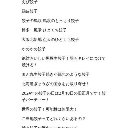
えび餃子
鶏皮餃子
餃子の馬渡 馬渡のもっちり餃子
博多一風堂 ひとくち餃子
大阪北新地 点天のひとくち餃子
かめかめ餃子
絶対おいしい黒豚生餃子！羽もキレイにつけて
焼ける！
まん丸生餃子焼き小籠包のような餃子
北海道ぎょうざの宝永をお取り寄せ！
2024年の餃子の日は2月10日の旧正月です！餃
子パーティー！
世界の餃子！可能性は無限大！
ご当地餃子ってどれくらいあるの？
焼き餃子の歴史ルーツについて