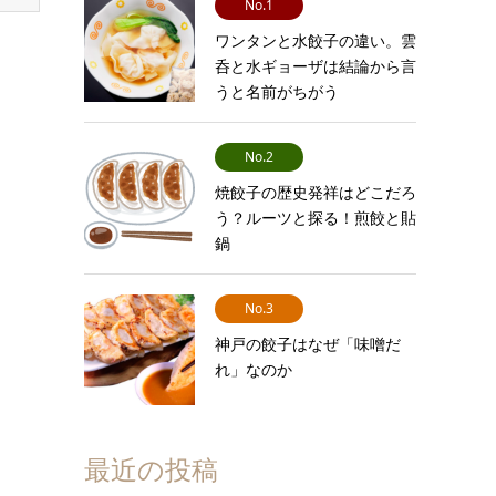
No.1
ワンタンと水餃子の違い。雲
呑と水ギョーザは結論から言
うと名前がちがう
No.2
焼餃子の歴史発祥はどこだろ
う？ルーツと探る！煎餃と貼
鍋
No.3
神戸の餃子はなぜ「味噌だ
れ」なのか
最近の投稿