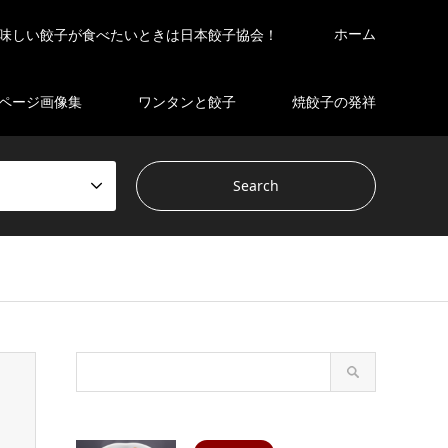
ホーム
味しい餃子が食べたいときは日本餃子協会！
ページ画像集
ワンタンと餃子
焼餃子の発祥
s/gensen_tcd050 2/breadcrumb.php
on line
94