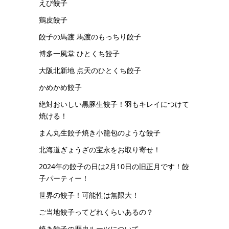
えび餃子
鶏皮餃子
餃子の馬渡 馬渡のもっちり餃子
博多一風堂 ひとくち餃子
大阪北新地 点天のひとくち餃子
かめかめ餃子
絶対おいしい黒豚生餃子！羽もキレイにつけて
焼ける！
まん丸生餃子焼き小籠包のような餃子
北海道ぎょうざの宝永をお取り寄せ！
2024年の餃子の日は2月10日の旧正月です！餃
子パーティー！
世界の餃子！可能性は無限大！
ご当地餃子ってどれくらいあるの？
焼き餃子の歴史ルーツについて