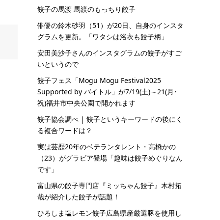
餃子の馬渡 馬渡のもっちり餃子
俳優の鈴木砂羽（51）が20日、自身のインスタ
グラムを更新。「ワタシは浴衣も餃子柄」
安田美沙子さんのインスタグラムの餃子がすご
いというので
餃子フェス「Mogu Mogu Festival2025
Supported by バイトル」が7/19(土)～21(月･
祝)福井市中央公園で開かれます
餃子協会調べ | 餃子というキーワードの後にく
る複合ワードは？
実は芸歴20年のベテランタレント・高橋かの
（23）がグラビア登場「趣味は餃子めぐりなん
です」
富山県の餃子専門店『ミッちゃん餃子』木村拓
哉が紹介した餃子が話題！
ひろしま塩レモン餃子広島県産厳選豚を使用し