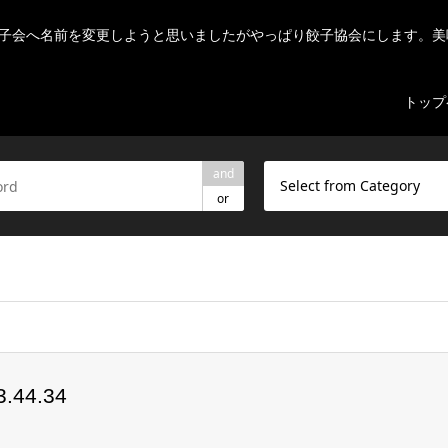
子会へ名前を変更しようと思いましたがやっぱり餃子協会にします。美
トップ
and
Select from Category
or
ome/r7082523/public_html/nihon-gyouza.org/wp-content/theme
44.34