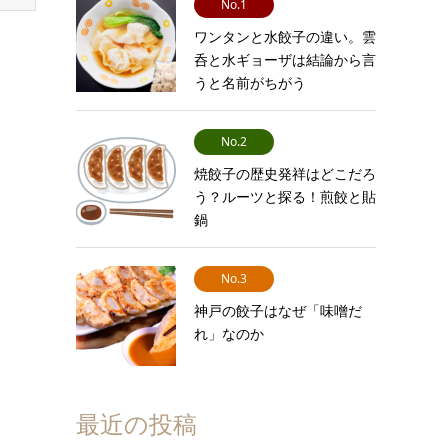
No.1
ワンタンと水餃子の違い。雲
呑と水ギョーザは結論から言
うと名前がちがう
No.2
焼餃子の歴史発祥はどこだろ
う？ルーツと探る！煎餃と貼
鍋
No.3
神戸の餃子はなぜ「味噌だ
れ」なのか
最近の投稿