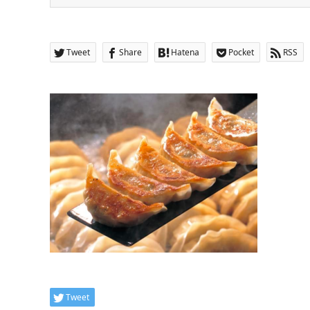
Tweet
Share
Hatena
Pocket
RSS
Tweet