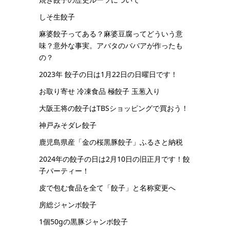
しそ生餃子
麻婆餃子ってある？麻婆豆腐ってどういう意
味？意外な事実。アバタのババアが作ったも
の？
2023年 餃子の日は1月22日の日曜日です！
お取り寄せ 冷凍食品 極餃子 玉葱入り
大阪王将の餃子はTBSショッピングで買おう！
神戸みそダレ餃子
鹿児島県産「金の桜黒豚餃子」ふるさと納税
2024年の餃子の日は2月10日の旧正月です！餃
子パーティー！
皮で包む食品を全て「餃子」と名称変更へ
房総ジャンボ餃子
1個50gの黒豚ジャンボ餃子