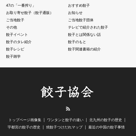
47の「一番搾り」
おすすめ餃子
お取り寄せ餃子（餃子通販）
お知らせ
ご当地餃子
ご当地餃子団体
その他
テレビで紹介された餃子
餃子イベント
餃子とは関係ない話
餃子のタレ紹介
餃子のもと
餃子レシピ
餃子関連書籍の紹介
餃子雑学
RSS
トップページ画像集
ワンタンと餃子の違い
北九州の餃子の歴史
宇都宮の餃子の歴史
焼餃子つけだれマップ
最近の中国の餃子事情