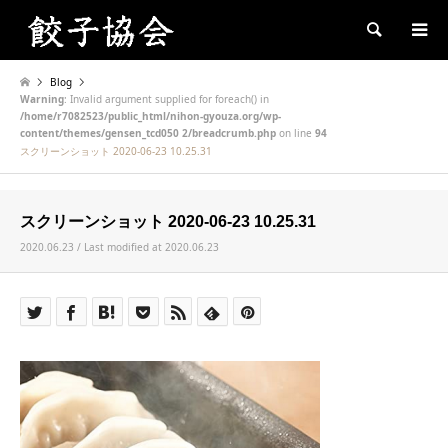
Search
Blog
Warning
: Invalid argument supplied for foreach() in
/home/r7082523/public_html/nihon-gyouza.org/wp-
content/themes/gensen_tcd050 2/breadcrumb.php
on line
94
スクリーンショット 2020-06-23 10.25.31
スクリーンショット 2020-06-23 10.25.31
2020.06.23 / Last modified at 2020.06.23