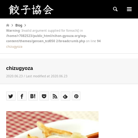
Search
Blog
Warning
: Invalid argument supplied for foreach() in
/home/r7082523/public_html/nihon-gyouza.org/wp-
content/themes/gensen_tcd050 2/breadcrumb.php
on line
94
chizugyoza
chizugyoza
2020.06.23 / Last modified at 2020.06.23