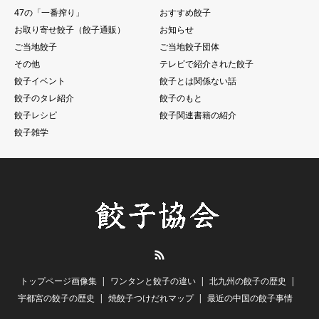
47の「一番搾り」
おすすめ餃子
お取り寄せ餃子（餃子通販）
お知らせ
ご当地餃子
ご当地餃子団体
その他
テレビで紹介された餃子
餃子イベント
餃子とは関係ない話
餃子のタレ紹介
餃子のもと
餃子レシピ
餃子関連書籍の紹介
餃子雑学
RSS
トップページ画像集
ワンタンと餃子の違い
北九州の餃子の歴史
宇都宮の餃子の歴史
焼餃子つけだれマップ
最近の中国の餃子事情