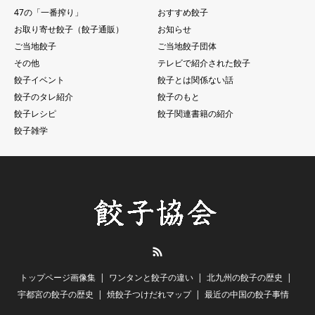
47の「一番搾り」
おすすめ餃子
お取り寄せ餃子（餃子通販）
お知らせ
ご当地餃子
ご当地餃子団体
その他
テレビで紹介された餃子
餃子イベント
餃子とは関係ない話
餃子のタレ紹介
餃子のもと
餃子レシピ
餃子関連書籍の紹介
餃子雑学
RSS
トップページ画像集
ワンタンと餃子の違い
北九州の餃子の歴史
宇都宮の餃子の歴史
焼餃子つけだれマップ
最近の中国の餃子事情