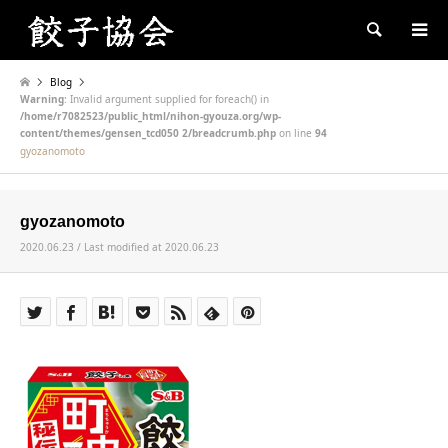
Search
Blog
Warning
: Invalid argument supplied for foreach() in
/home/r7082523/public_html/nihon-gyouza.org/wp-
content/themes/gensen_tcd050 2/breadcrumb.php
on line
94
gyozanomoto
gyozanomoto
2020.06.23 / Last modified at 2020.06.23