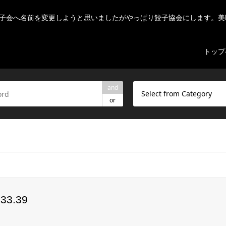
子会へ名前を変更しようと思いましたがやっぱり餃子協会にします。美
トップ
and
Select from Category
or
ome/r7082523/public_html/nihon-gyouza.org/wp-content/theme
3.39