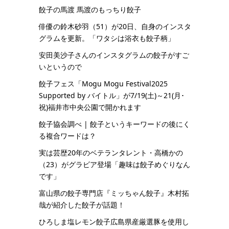
餃子の馬渡 馬渡のもっちり餃子
俳優の鈴木砂羽（51）が20日、自身のインスタ
グラムを更新。「ワタシは浴衣も餃子柄」
安田美沙子さんのインスタグラムの餃子がすご
いというので
餃子フェス「Mogu Mogu Festival2025
Supported by バイトル」が7/19(土)～21(月･
祝)福井市中央公園で開かれます
餃子協会調べ | 餃子というキーワードの後にく
る複合ワードは？
実は芸歴20年のベテランタレント・高橋かの
（23）がグラビア登場「趣味は餃子めぐりなん
です」
富山県の餃子専門店『ミッちゃん餃子』木村拓
哉が紹介した餃子が話題！
ひろしま塩レモン餃子広島県産厳選豚を使用し