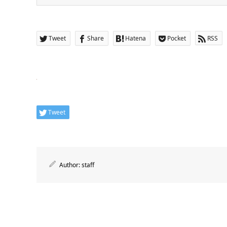
Tweet
Share
Hatena
Pocket
RSS
Tweet
Author:
staff