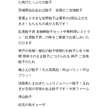
た肉汁たっぷりの餃子
宮城県仙台あおば餃子 全国のご当地餃子
普通より大きな佐野餃子は通常の2倍以上の大
きさ！もちもちの皮が人気です！
紅虎餃子房 名物棒餃子セット中華料理レストラ
ン「紅虎餃子房」の味をご家庭でお楽しみいた
だけます
神戸の名物！秘伝の餃子味噌だれ餃子に合う味
噌 簡単そのまま餃子につけられる 神戸 ご当地
餃子のたれ
極上えび餃子！大人気商品！外はパリッ！中は
プリッ！
淡路島たまねぎたっぷりジューシー餃子！玉ね
ぎが主役の甘味がある餃子です！今井ファーム
津山餃子
紀北の魚ギョーザ