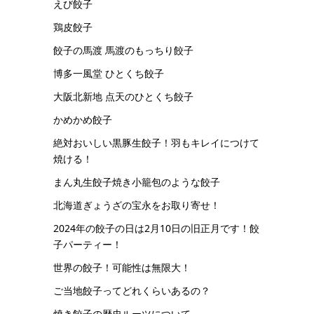
えび餃子
鶏皮餃子
餃子の馬渡 馬渡のもっちり餃子
博多一風堂 ひとくち餃子
大阪北新地 点天のひとくち餃子
かめかめ餃子
絶対おいしい黒豚生餃子！羽もキレイにつけて
焼ける！
まん丸生餃子焼き小籠包のような餃子
北海道ぎょうざの宝永をお取り寄せ！
2024年の餃子の日は2月10日の旧正月です！餃
子パーティー！
世界の餃子！可能性は無限大！
ご当地餃子ってどれくらいあるの？
焼き餃子の歴史ルーツについて