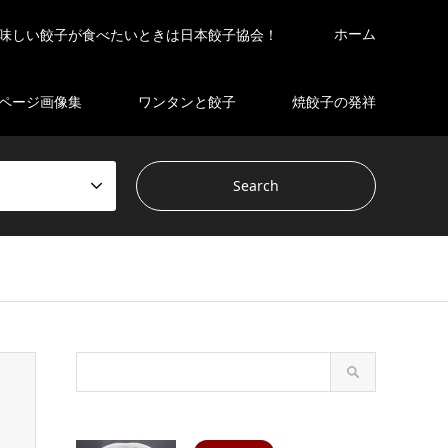
ホーム
味しい餃子が食べたいときは日本餃子協会！
ページ画像集
ワンタンと餃子
焼餃子の発祥
s/gensen_tcd050 2/breadcrumb.php
on line
94