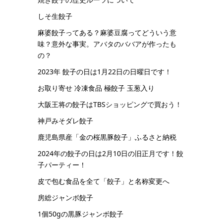
しそ生餃子
麻婆餃子ってある？麻婆豆腐ってどういう意
味？意外な事実。アバタのババアが作ったも
の？
2023年 餃子の日は1月22日の日曜日です！
お取り寄せ 冷凍食品 極餃子 玉葱入り
大阪王将の餃子はTBSショッピングで買おう！
神戸みそダレ餃子
鹿児島県産「金の桜黒豚餃子」ふるさと納税
2024年の餃子の日は2月10日の旧正月です！餃
子パーティー！
皮で包む食品を全て「餃子」と名称変更へ
房総ジャンボ餃子
1個50gの黒豚ジャンボ餃子