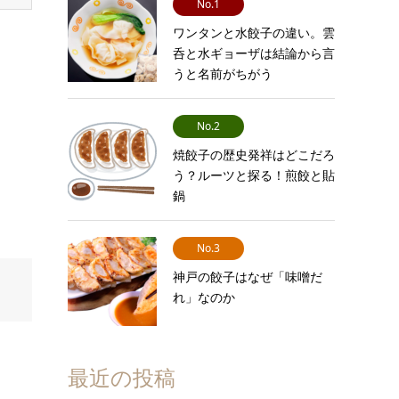
No.1
ワンタンと水餃子の違い。雲
呑と水ギョーザは結論から言
うと名前がちがう
No.2
焼餃子の歴史発祥はどこだろ
う？ルーツと探る！煎餃と貼
鍋
No.3
神戸の餃子はなぜ「味噌だ
れ」なのか
最近の投稿