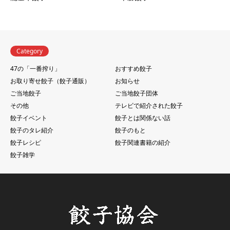
Category
47の「一番搾り」
おすすめ餃子
お取り寄せ餃子（餃子通販）
お知らせ
ご当地餃子
ご当地餃子団体
その他
テレビで紹介された餃子
餃子イベント
餃子とは関係ない話
餃子のタレ紹介
餃子のもと
餃子レシピ
餃子関連書籍の紹介
餃子雑学