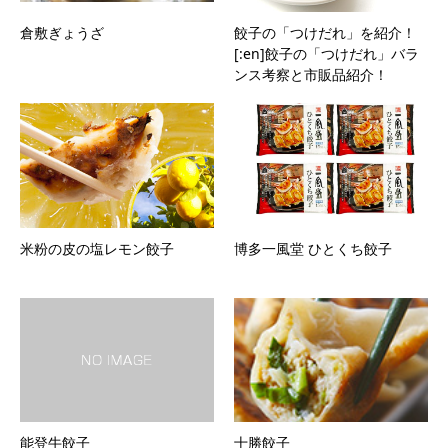
倉敷ぎょうざ
餃子の「つけだれ」を紹介！
[:en]餃子の「つけだれ」バラ
ンス考察と市販品紹介！
米粉の皮の塩レモン餃子
博多一風堂 ひとくち餃子
能登牛餃子
十勝餃子