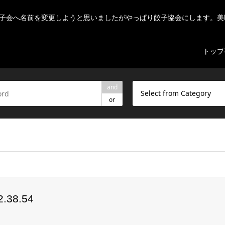
子会へ名前を変更しようと思いましたがやっぱり餃子協会にします。美
トップ
and
Select from Category
or
ome/r7082523/public_html/nihon-gyouza.org/wp-content/theme
38.54