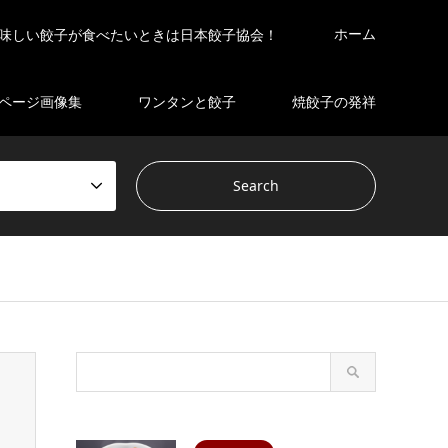
ホーム
味しい餃子が食べたいときは日本餃子協会！
ページ画像集
ワンタンと餃子
焼餃子の発祥
s/gensen_tcd050 2/breadcrumb.php
on line
94