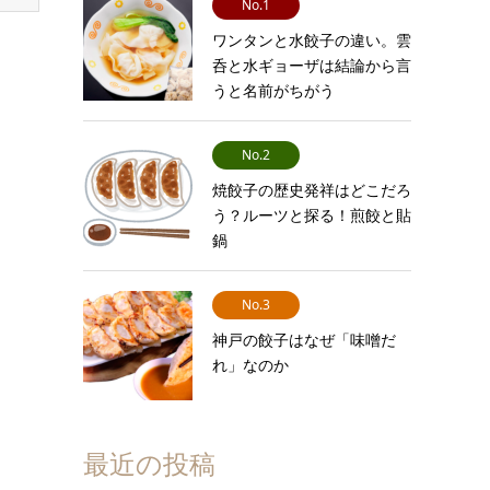
No.1
ワンタンと水餃子の違い。雲
呑と水ギョーザは結論から言
うと名前がちがう
No.2
焼餃子の歴史発祥はどこだろ
う？ルーツと探る！煎餃と貼
鍋
No.3
神戸の餃子はなぜ「味噌だ
れ」なのか
最近の投稿