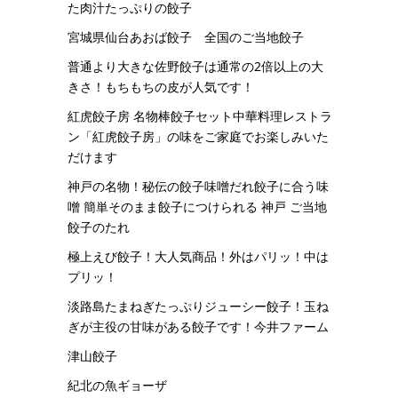
た肉汁たっぷりの餃子
宮城県仙台あおば餃子 全国のご当地餃子
普通より大きな佐野餃子は通常の2倍以上の大
きさ！もちもちの皮が人気です！
紅虎餃子房 名物棒餃子セット中華料理レストラ
ン「紅虎餃子房」の味をご家庭でお楽しみいた
だけます
神戸の名物！秘伝の餃子味噌だれ餃子に合う味
噌 簡単そのまま餃子につけられる 神戸 ご当地
餃子のたれ
極上えび餃子！大人気商品！外はパリッ！中は
プリッ！
淡路島たまねぎたっぷりジューシー餃子！玉ね
ぎが主役の甘味がある餃子です！今井ファーム
津山餃子
紀北の魚ギョーザ