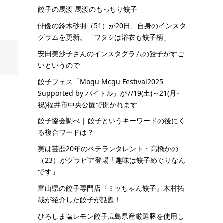
餃子の馬渡 馬渡のもっちり餃子
俳優の鈴木砂羽（51）が20日、自身のインスタ
グラムを更新。「ワタシは浴衣も餃子柄」
安田美沙子さんのインスタグラムの餃子がすご
いというので
餃子フェス「Mogu Mogu Festival2025
Supported by バイトル」が7/19(土)～21(月･
祝)福井市中央公園で開かれます
餃子協会調べ | 餃子というキーワードの後にく
る複合ワードは？
実は芸歴20年のベテランタレント・高橋かの
（23）がグラビア登場「趣味は餃子めぐりなん
です」
富山県の餃子専門店『ミッちゃん餃子』木村拓
哉が紹介した餃子が話題！
ひろしま塩レモン餃子広島県産厳選豚を使用し