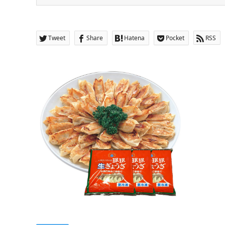
Tweet
Share
Hatena
Pocket
RSS