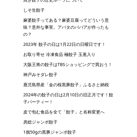
しそ生餃子
麻婆餃子ってある？麻婆豆腐ってどういう意
味？意外な事実。アバタのババアが作ったも
の？
2023年 餃子の日は1月22日の日曜日です！
お取り寄せ 冷凍食品 極餃子 玉葱入り
大阪王将の餃子はTBSショッピングで買おう！
神戸みそダレ餃子
鹿児島県産「金の桜黒豚餃子」ふるさと納税
2024年の餃子の日は2月10日の旧正月です！餃
子パーティー！
皮で包む食品を全て「餃子」と名称変更へ
房総ジャンボ餃子
1個50gの黒豚ジャンボ餃子