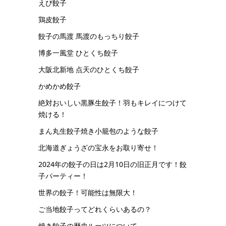
えび餃子
鶏皮餃子
餃子の馬渡 馬渡のもっちり餃子
博多一風堂 ひとくち餃子
大阪北新地 点天のひとくち餃子
かめかめ餃子
絶対おいしい黒豚生餃子！羽もキレイにつけて
焼ける！
まん丸生餃子焼き小籠包のような餃子
北海道ぎょうざの宝永をお取り寄せ！
2024年の餃子の日は2月10日の旧正月です！餃
子パーティー！
世界の餃子！可能性は無限大！
ご当地餃子ってどれくらいあるの？
焼き餃子の歴史ルーツについて