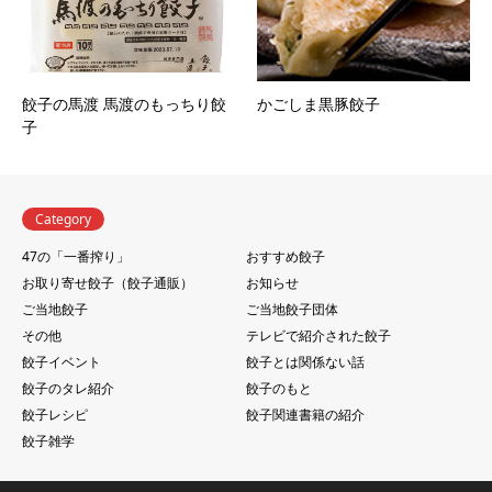
餃子の馬渡 馬渡のもっちり餃
かごしま黒豚餃子
子
Category
47の「一番搾り」
おすすめ餃子
お取り寄せ餃子（餃子通販）
お知らせ
ご当地餃子
ご当地餃子団体
その他
テレビで紹介された餃子
餃子イベント
餃子とは関係ない話
餃子のタレ紹介
餃子のもと
餃子レシピ
餃子関連書籍の紹介
餃子雑学