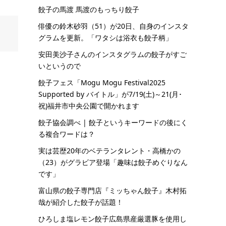
餃子の馬渡 馬渡のもっちり餃子
俳優の鈴木砂羽（51）が20日、自身のインスタ
グラムを更新。「ワタシは浴衣も餃子柄」
安田美沙子さんのインスタグラムの餃子がすご
いというので
餃子フェス「Mogu Mogu Festival2025
Supported by バイトル」が7/19(土)～21(月･
祝)福井市中央公園で開かれます
餃子協会調べ | 餃子というキーワードの後にく
る複合ワードは？
実は芸歴20年のベテランタレント・高橋かの
（23）がグラビア登場「趣味は餃子めぐりなん
です」
富山県の餃子専門店『ミッちゃん餃子』木村拓
哉が紹介した餃子が話題！
ひろしま塩レモン餃子広島県産厳選豚を使用し