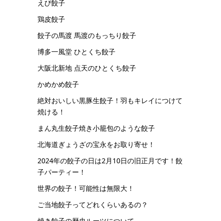
えび餃子
鶏皮餃子
餃子の馬渡 馬渡のもっちり餃子
博多一風堂 ひとくち餃子
大阪北新地 点天のひとくち餃子
かめかめ餃子
絶対おいしい黒豚生餃子！羽もキレイにつけて
焼ける！
まん丸生餃子焼き小籠包のような餃子
北海道ぎょうざの宝永をお取り寄せ！
2024年の餃子の日は2月10日の旧正月です！餃
子パーティー！
世界の餃子！可能性は無限大！
ご当地餃子ってどれくらいあるの？
焼き餃子の歴史ルーツについて