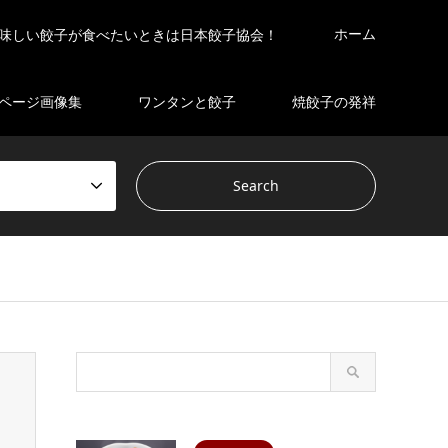
ホーム
味しい餃子が食べたいときは日本餃子協会！
ページ画像集
ワンタンと餃子
焼餃子の発祥
s/gensen_tcd050 2/breadcrumb.php
on line
94