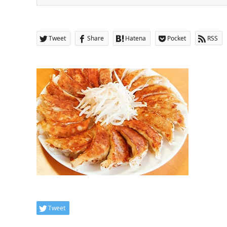
Tweet
Share
Hatena
Pocket
RSS
Tweet