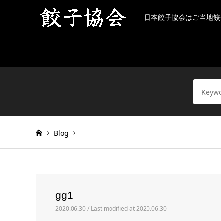
日本餃子協会はご当地餃
Blog
Warning
: Invalid argument supplied for foreach() in
/h
gg1
gg1
2020.06.30 / Last modified at 2020.06.30