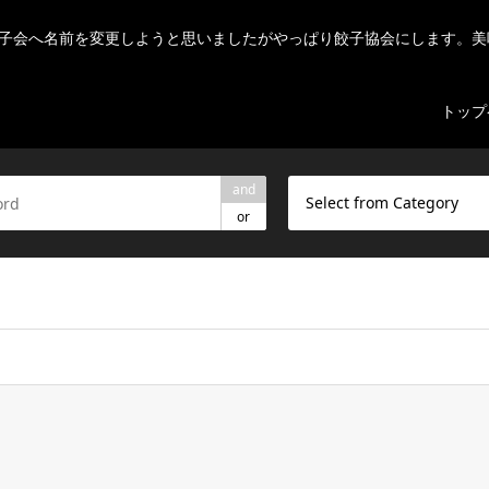
子会へ名前を変更しようと思いましたがやっぱり餃子協会にします。美
トップ
and
Select from Category
or
ome/r7082523/public_html/nihon-gyouza.org/wp-content/theme