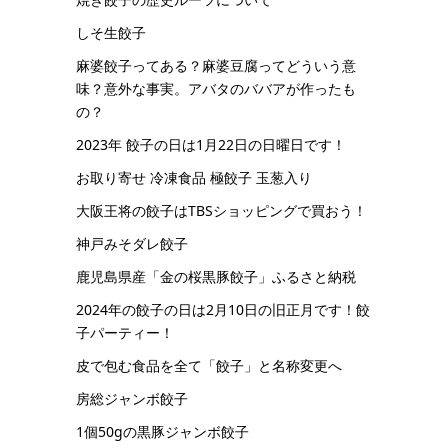
しそ生餃子
麻婆餃子ってある？麻婆豆腐ってどういう意
味？意外な事実。アバタのババアが作ったも
の？
2023年 餃子の日は1月22日の日曜日です！
お取り寄せ 冷凍食品 極餃子 玉葱入り
大阪王将の餃子はTBSショッピングで買おう！
神戸みそダレ餃子
鹿児島県産「金の桜黒豚餃子」ふるさと納税
2024年の餃子の日は2月10日の旧正月です！餃
子パーティー！
皮で包む食品を全て「餃子」と名称変更へ
房総ジャンボ餃子
1個50gの黒豚ジャンボ餃子