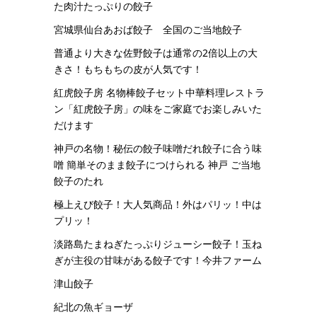
た肉汁たっぷりの餃子
宮城県仙台あおば餃子 全国のご当地餃子
普通より大きな佐野餃子は通常の2倍以上の大
きさ！もちもちの皮が人気です！
紅虎餃子房 名物棒餃子セット中華料理レストラ
ン「紅虎餃子房」の味をご家庭でお楽しみいた
だけます
神戸の名物！秘伝の餃子味噌だれ餃子に合う味
噌 簡単そのまま餃子につけられる 神戸 ご当地
餃子のたれ
極上えび餃子！大人気商品！外はパリッ！中は
プリッ！
淡路島たまねぎたっぷりジューシー餃子！玉ね
ぎが主役の甘味がある餃子です！今井ファーム
津山餃子
紀北の魚ギョーザ