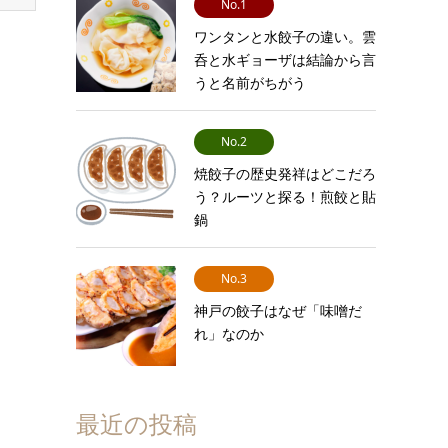
No.1
ワンタンと水餃子の違い。雲
呑と水ギョーザは結論から言
うと名前がちがう
No.2
焼餃子の歴史発祥はどこだろ
う？ルーツと探る！煎餃と貼
鍋
No.3
神戸の餃子はなぜ「味噌だ
れ」なのか
最近の投稿