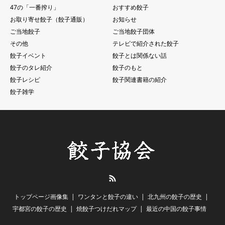
47の「一番搾り」
おすすめ餃子
お取り寄せ餃子（餃子通販）
お知らせ
ご当地餃子
ご当地餃子団体
その他
テレビで紹介された餃子
餃子イベント
餃子とは関係ない話
餃子のタレ紹介
餃子のもと
餃子レシピ
餃子関連書籍の紹介
餃子雑学
RSS
トップページ画像集
ワンタンと餃子の違い
北九州の餃子の歴史
宇都宮の餃子の歴史
焼餃子つけだれマップ
最近の中国の餃子事情