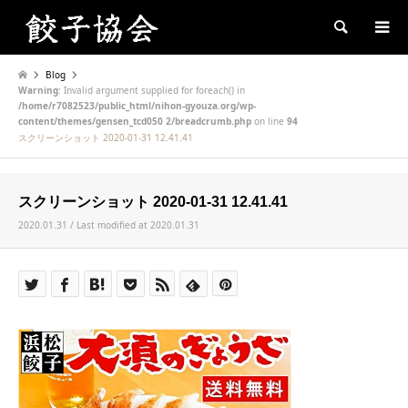
Search
Blog
Warning
: Invalid argument supplied for foreach() in
/home/r7082523/public_html/nihon-gyouza.org/wp-
content/themes/gensen_tcd050 2/breadcrumb.php
on line
94
スクリーンショット 2020-01-31 12.41.41
スクリーンショット 2020-01-31 12.41.41
2020.01.31 / Last modified at 2020.01.31