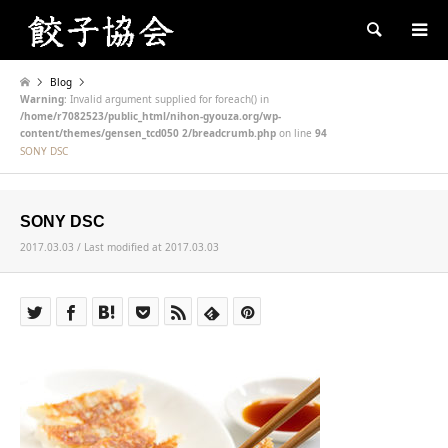
Search
Blog
Warning
: Invalid argument supplied for foreach() in
/home/r7082523/public_html/nihon-gyouza.org/wp-
content/themes/gensen_tcd050 2/breadcrumb.php
on line
94
SONY DSC
SONY DSC
2017.03.03 / Last modified at 2017.03.03