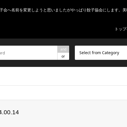
子会へ名前を変更しようと思いましたがやっぱり餃子協会にします。美
トップ
and
Select from Category
or
ome/r7082523/public_html/nihon-gyouza.org/wp-content/theme
00.14