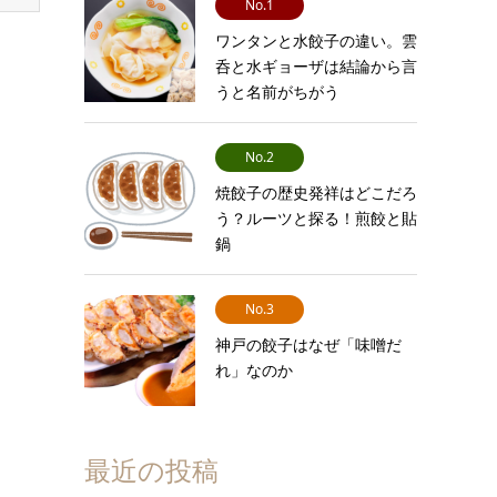
No.1
ワンタンと水餃子の違い。雲
呑と水ギョーザは結論から言
うと名前がちがう
No.2
焼餃子の歴史発祥はどこだろ
う？ルーツと探る！煎餃と貼
鍋
No.3
神戸の餃子はなぜ「味噌だ
れ」なのか
最近の投稿