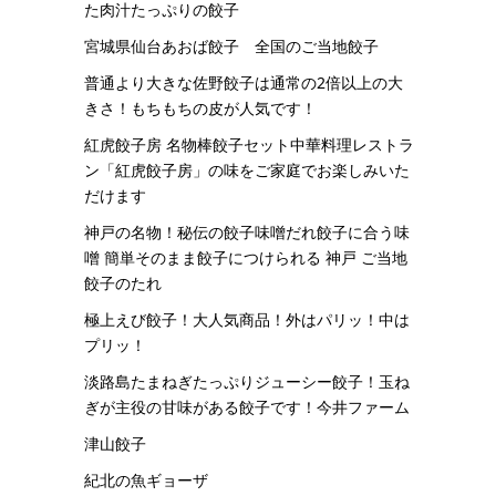
た肉汁たっぷりの餃子
宮城県仙台あおば餃子 全国のご当地餃子
普通より大きな佐野餃子は通常の2倍以上の大
きさ！もちもちの皮が人気です！
紅虎餃子房 名物棒餃子セット中華料理レストラ
ン「紅虎餃子房」の味をご家庭でお楽しみいた
だけます
神戸の名物！秘伝の餃子味噌だれ餃子に合う味
噌 簡単そのまま餃子につけられる 神戸 ご当地
餃子のたれ
極上えび餃子！大人気商品！外はパリッ！中は
プリッ！
淡路島たまねぎたっぷりジューシー餃子！玉ね
ぎが主役の甘味がある餃子です！今井ファーム
津山餃子
紀北の魚ギョーザ