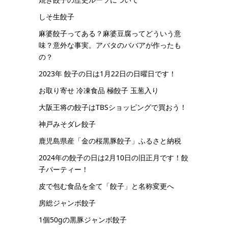
しそ生餃子
麻婆餃子ってある？麻婆豆腐ってどういう意
味？意外な事実。アバタのババアが作ったも
の？
2023年 餃子の日は1月22日の日曜日です！
お取り寄せ 冷凍食品 極餃子 玉葱入り
大阪王将の餃子はTBSショッピングで買おう！
神戸みそダレ餃子
鹿児島県産「金の桜黒豚餃子」ふるさと納税
2024年の餃子の日は2月10日の旧正月です！餃
子パーティー！
皮で包む食品を全て「餃子」と名称変更へ
房総ジャンボ餃子
1個50gの黒豚ジャンボ餃子