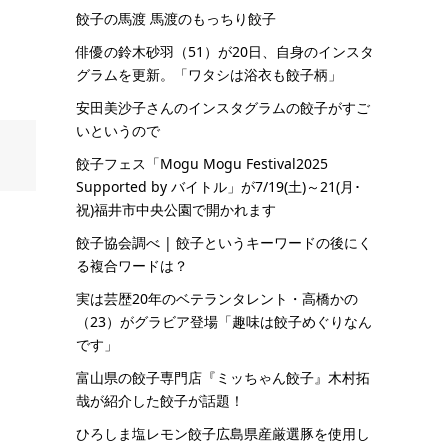
餃子の馬渡 馬渡のもっちり餃子
俳優の鈴木砂羽（51）が20日、自身のインスタ
グラムを更新。「ワタシは浴衣も餃子柄」
安田美沙子さんのインスタグラムの餃子がすご
いというので
餃子フェス「Mogu Mogu Festival2025
Supported by バイトル」が7/19(土)～21(月･
祝)福井市中央公園で開かれます
餃子協会調べ | 餃子というキーワードの後にく
る複合ワードは？
実は芸歴20年のベテランタレント・高橋かの
（23）がグラビア登場「趣味は餃子めぐりなん
です」
富山県の餃子専門店『ミッちゃん餃子』木村拓
哉が紹介した餃子が話題！
ひろしま塩レモン餃子広島県産厳選豚を使用し