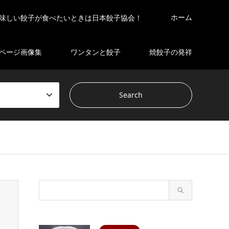
ホーム
味しい餃子が食べたいときは日本餃子協会！
ページ画像集
ワンタンと餃子
焼餃子の発祥
s/gensen_tcd050 2/breadcrumb.php
on line
94