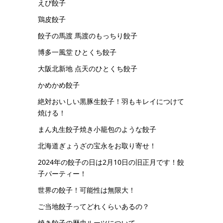
えび餃子
鶏皮餃子
餃子の馬渡 馬渡のもっちり餃子
博多一風堂 ひとくち餃子
大阪北新地 点天のひとくち餃子
かめかめ餃子
絶対おいしい黒豚生餃子！羽もキレイにつけて
焼ける！
まん丸生餃子焼き小籠包のような餃子
北海道ぎょうざの宝永をお取り寄せ！
2024年の餃子の日は2月10日の旧正月です！餃
子パーティー！
世界の餃子！可能性は無限大！
ご当地餃子ってどれくらいあるの？
焼き餃子の歴史ルーツについて