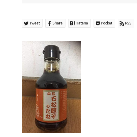
Tweet
Share
Hatena
Pocket
RSS