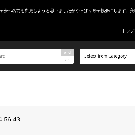
子会へ名前を変更しようと思いましたがやっぱり餃子協会にします。美
トップ
and
Select from Category
or
ome/r7082523/public_html/nihon-gyouza.org/wp-content/theme
56.43