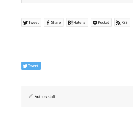
Tweet
Share
Hatena
Pocket
RSS
Tweet
Author:
staff