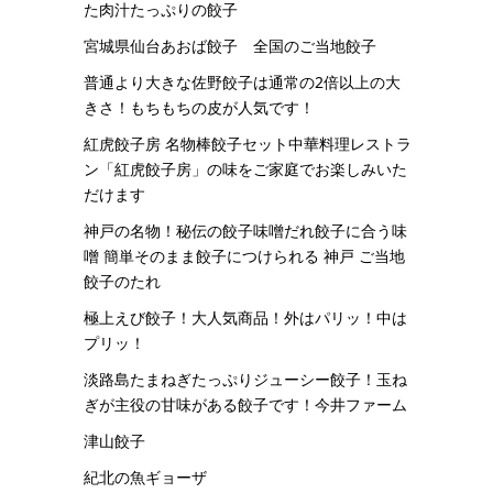
た肉汁たっぷりの餃子
宮城県仙台あおば餃子 全国のご当地餃子
普通より大きな佐野餃子は通常の2倍以上の大
きさ！もちもちの皮が人気です！
紅虎餃子房 名物棒餃子セット中華料理レストラ
ン「紅虎餃子房」の味をご家庭でお楽しみいた
だけます
神戸の名物！秘伝の餃子味噌だれ餃子に合う味
噌 簡単そのまま餃子につけられる 神戸 ご当地
餃子のたれ
極上えび餃子！大人気商品！外はパリッ！中は
プリッ！
淡路島たまねぎたっぷりジューシー餃子！玉ね
ぎが主役の甘味がある餃子です！今井ファーム
津山餃子
紀北の魚ギョーザ