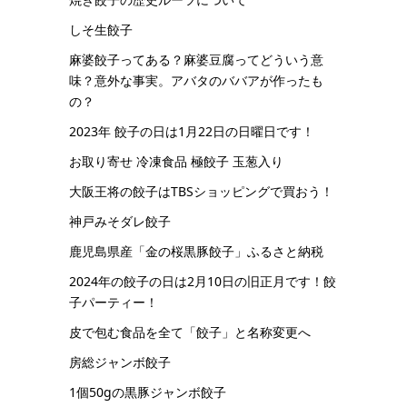
しそ生餃子
麻婆餃子ってある？麻婆豆腐ってどういう意
味？意外な事実。アバタのババアが作ったも
の？
2023年 餃子の日は1月22日の日曜日です！
お取り寄せ 冷凍食品 極餃子 玉葱入り
大阪王将の餃子はTBSショッピングで買おう！
神戸みそダレ餃子
鹿児島県産「金の桜黒豚餃子」ふるさと納税
2024年の餃子の日は2月10日の旧正月です！餃
子パーティー！
皮で包む食品を全て「餃子」と名称変更へ
房総ジャンボ餃子
1個50gの黒豚ジャンボ餃子