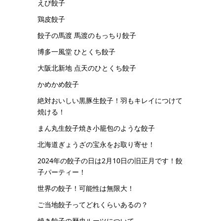
えび餃子
鶏皮餃子
餃子の馬渡 馬渡のもっちり餃子
博多一風堂 ひとくち餃子
大阪北新地 点天のひとくち餃子
かめかめ餃子
絶対おいしい黒豚生餃子！羽もキレイにつけて
焼ける！
まん丸生餃子焼き小籠包のような餃子
北海道ぎょうざの宝永をお取り寄せ！
2024年の餃子の日は2月10日の旧正月です！餃
子パーティー！
世界の餃子！可能性は無限大！
ご当地餃子ってどれくらいあるの？
焼き餃子の歴史ルーツについて