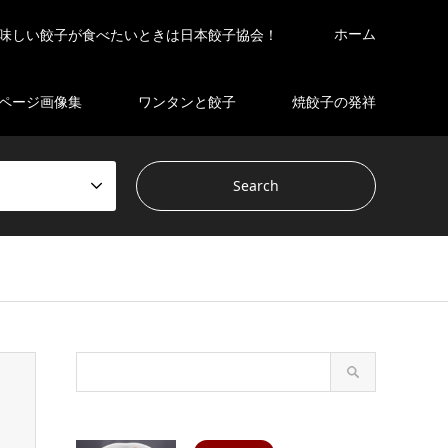
ホーム
味しい餃子が食べたいときは日本餃子協会！
ページ画像集
ワンタンと餃子
焼餃子の発祥
s/gensen_tcd050 2/breadcrumb.php
on line
94