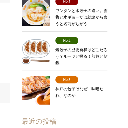
No.1
ワンタンと水餃子の違い。雲
呑と水ギョーザは結論から言
うと名前がちがう
No.2
焼餃子の歴史発祥はどこだろ
う？ルーツと探る！煎餃と貼
鍋
No.3
神戸の餃子はなぜ「味噌だ
れ」なのか
最近の投稿