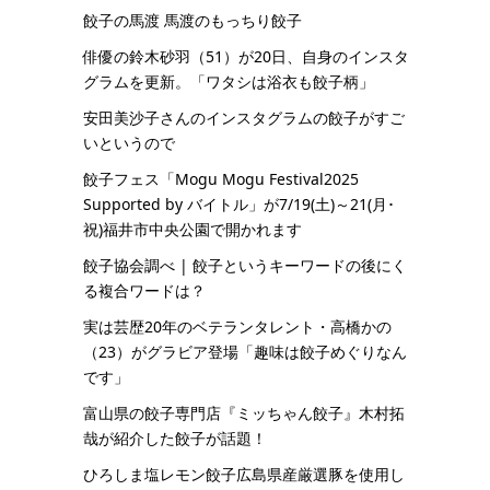
餃子の馬渡 馬渡のもっちり餃子
俳優の鈴木砂羽（51）が20日、自身のインスタ
グラムを更新。「ワタシは浴衣も餃子柄」
安田美沙子さんのインスタグラムの餃子がすご
いというので
餃子フェス「Mogu Mogu Festival2025
Supported by バイトル」が7/19(土)～21(月･
祝)福井市中央公園で開かれます
餃子協会調べ | 餃子というキーワードの後にく
る複合ワードは？
実は芸歴20年のベテランタレント・高橋かの
（23）がグラビア登場「趣味は餃子めぐりなん
です」
富山県の餃子専門店『ミッちゃん餃子』木村拓
哉が紹介した餃子が話題！
ひろしま塩レモン餃子広島県産厳選豚を使用し