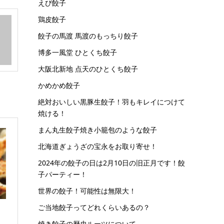
えび餃子
鶏皮餃子
餃子の馬渡 馬渡のもっちり餃子
博多一風堂 ひとくち餃子
大阪北新地 点天のひとくち餃子
かめかめ餃子
絶対おいしい黒豚生餃子！羽もキレイにつけて
焼ける！
まん丸生餃子焼き小籠包のような餃子
北海道ぎょうざの宝永をお取り寄せ！
2024年の餃子の日は2月10日の旧正月です！餃
子パーティー！
世界の餃子！可能性は無限大！
ご当地餃子ってどれくらいあるの？
焼き餃子の歴史ルーツについて