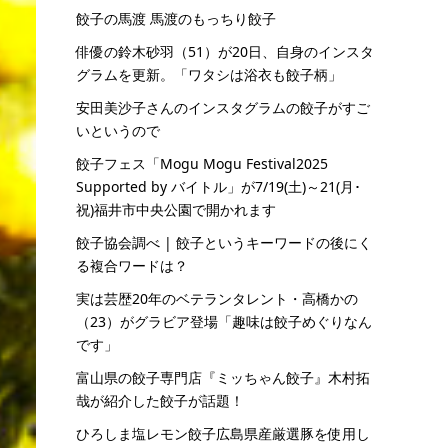
餃子の馬渡 馬渡のもっちり餃子
俳優の鈴木砂羽（51）が20日、自身のインスタ
グラムを更新。「ワタシは浴衣も餃子柄」
安田美沙子さんのインスタグラムの餃子がすご
いというので
餃子フェス「Mogu Mogu Festival2025
Supported by バイトル」が7/19(土)～21(月･
祝)福井市中央公園で開かれます
餃子協会調べ | 餃子というキーワードの後にく
る複合ワードは？
実は芸歴20年のベテランタレント・高橋かの
（23）がグラビア登場「趣味は餃子めぐりなん
です」
富山県の餃子専門店『ミッちゃん餃子』木村拓
哉が紹介した餃子が話題！
ひろしま塩レモン餃子広島県産厳選豚を使用し