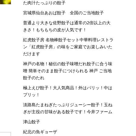
た肉汁たっぷりの餃子
宮城県仙台あおば餃子 全国のご当地餃子
普通より大きな佐野餃子は通常の2倍以上の大
きさ！もちもちの皮が人気です！
紅虎餃子房 名物棒餃子セット中華料理レストラ
ン「紅虎餃子房」の味をご家庭でお楽しみいた
だけます
神戸の名物！秘伝の餃子味噌だれ餃子に合う味
噌 簡単そのまま餃子につけられる 神戸 ご当地
餃子のたれ
極上えび餃子！大人気商品！外はパリッ！中は
プリッ！
淡路島たまねぎたっぷりジューシー餃子！玉ね
ぎが主役の甘味がある餃子です！今井ファーム
津山餃子
紀北の魚ギョーザ