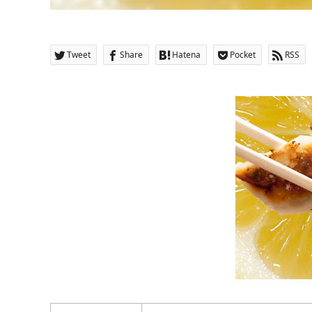
Tweet
Share
Hatena
Pocket
RSS