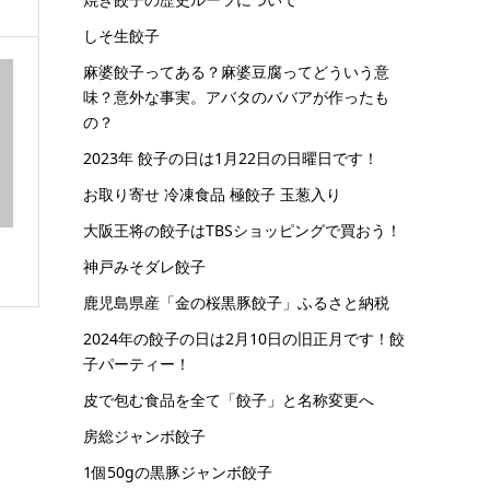
しそ生餃子
麻婆餃子ってある？麻婆豆腐ってどういう意
味？意外な事実。アバタのババアが作ったも
の？
2023年 餃子の日は1月22日の日曜日です！
お取り寄せ 冷凍食品 極餃子 玉葱入り
大阪王将の餃子はTBSショッピングで買おう！
神戸みそダレ餃子
鹿児島県産「金の桜黒豚餃子」ふるさと納税
2024年の餃子の日は2月10日の旧正月です！餃
子パーティー！
皮で包む食品を全て「餃子」と名称変更へ
房総ジャンボ餃子
1個50gの黒豚ジャンボ餃子