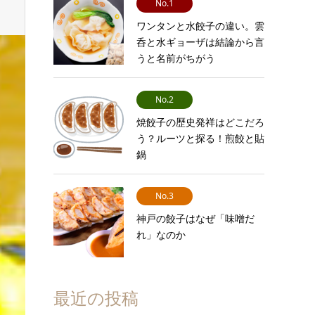
No.1
ワンタンと水餃子の違い。雲
呑と水ギョーザは結論から言
うと名前がちがう
No.2
焼餃子の歴史発祥はどこだろ
う？ルーツと探る！煎餃と貼
鍋
No.3
神戸の餃子はなぜ「味噌だ
れ」なのか
最近の投稿