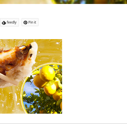
feedly
Pin it