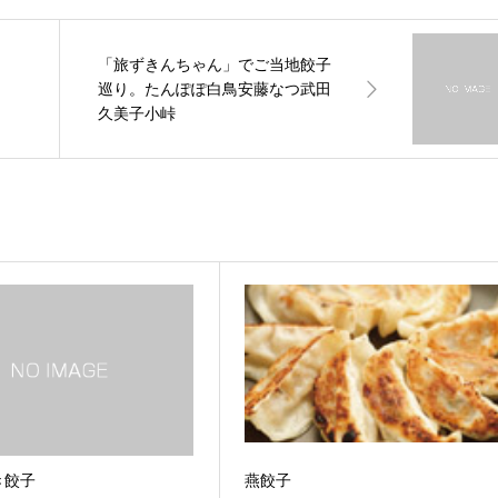
「旅ずきんちゃん」でご当地餃子
巡り。たんぽぽ白鳥安藤なつ武田
久美子小峠
き餃子
燕餃子