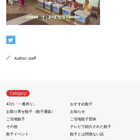
Author:
staff
Category
47の「一番搾り」
おすすめ餃子
お取り寄せ餃子（餃子通販）
お知らせ
ご当地餃子
ご当地餃子団体
その他
テレビで紹介された餃子
餃子イベント
餃子とは関係ない話