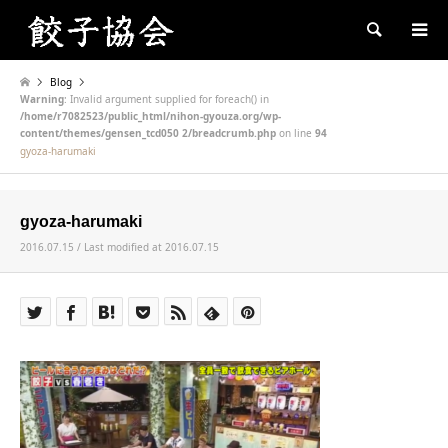
Search
Blog
Warning
: Invalid argument supplied for foreach() in
/home/r7082523/public_html/nihon-gyouza.org/wp-
content/themes/gensen_tcd050 2/breadcrumb.php
on line
94
gyoza-harumaki
gyoza-harumaki
2016.07.15 / Last modified at 2016.07.15