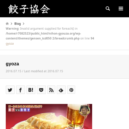
Search
Blog
Warning
: Invalid argument supplied for foreach() in
/home/r7082523/public_html/nihon-gyouza.org/wp-
content/themes/gensen_tcd050 2/breadcrumb.php
on line
94
gyoza
gyoza
2016.07.15 / Last modified at 2016.07.15