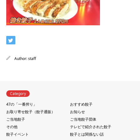
Author:
staff
Category
47の「一番搾り」
おすすめ餃子
お取り寄せ餃子（餃子通販）
お知らせ
ご当地餃子
ご当地餃子団体
その他
テレビで紹介された餃子
餃子イベント
餃子とは関係ない話