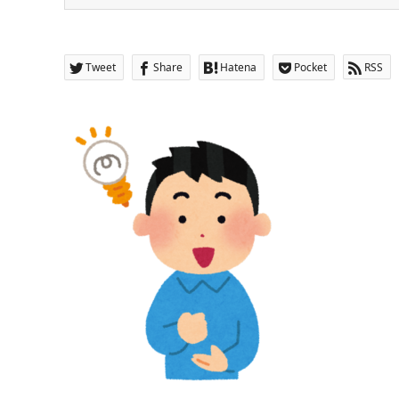
Tweet
Share
Hatena
Pocket
RSS