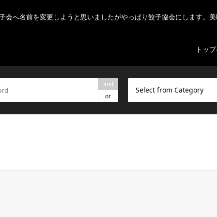
子会へ名前を変更しようと思いましたがやっぱり餃子協会にします。美
トップ
and
Select from Category
or
ome/r7082523/public_html/nihon-gyouza.org/wp-content/theme