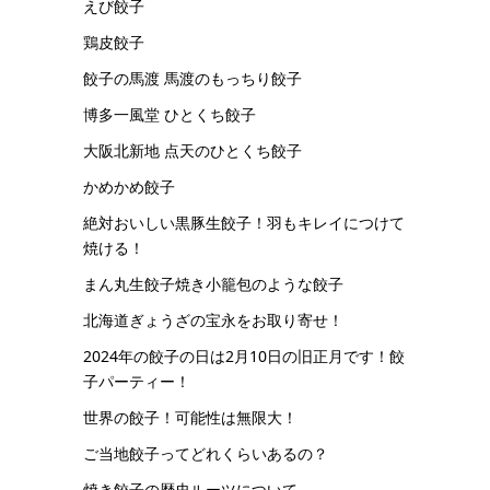
えび餃子
鶏皮餃子
餃子の馬渡 馬渡のもっちり餃子
博多一風堂 ひとくち餃子
大阪北新地 点天のひとくち餃子
かめかめ餃子
絶対おいしい黒豚生餃子！羽もキレイにつけて
焼ける！
まん丸生餃子焼き小籠包のような餃子
北海道ぎょうざの宝永をお取り寄せ！
2024年の餃子の日は2月10日の旧正月です！餃
子パーティー！
世界の餃子！可能性は無限大！
ご当地餃子ってどれくらいあるの？
焼き餃子の歴史ルーツについて