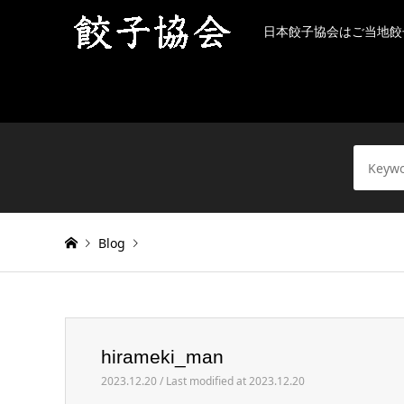
日本餃子協会はご当地餃
Blog
Warning
: Invalid argument supplied for foreach() in
/h
hirameki_man
hirameki_man
2023.12.20 / Last modified at 2023.12.20