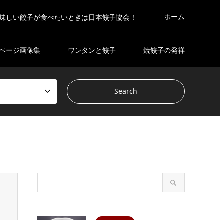
ホーム
味しい餃子が食べたいときは日本餃子協会！
ページ画像集
ワンタンと餃子
焼餃子の発祥
s/gensen_tcd050 2/breadcrumb.php
on line
94