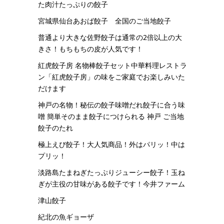
た肉汁たっぷりの餃子
宮城県仙台あおば餃子 全国のご当地餃子
普通より大きな佐野餃子は通常の2倍以上の大
きさ！もちもちの皮が人気です！
紅虎餃子房 名物棒餃子セット中華料理レストラ
ン「紅虎餃子房」の味をご家庭でお楽しみいた
だけます
神戸の名物！秘伝の餃子味噌だれ餃子に合う味
噌 簡単そのまま餃子につけられる 神戸 ご当地
餃子のたれ
極上えび餃子！大人気商品！外はパリッ！中は
プリッ！
淡路島たまねぎたっぷりジューシー餃子！玉ね
ぎが主役の甘味がある餃子です！今井ファーム
津山餃子
紀北の魚ギョーザ