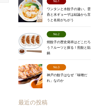
No.1
ワンタンと水餃子の違い。雲
呑と水ギョーザは結論から言
うと名前がちがう
No.2
焼餃子の歴史発祥はどこだろ
う？ルーツと探る！煎餃と貼
鍋
No.3
神戸の餃子はなぜ「味噌だ
れ」なのか
最近の投稿