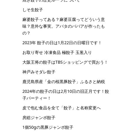
しそ生餃子
麻婆餃子ってある？麻婆豆腐ってどういう意
味？意外な事実。アバタのババアが作ったも
の？
2023年 餃子の日は1月22日の日曜日です！
お取り寄せ 冷凍食品 極餃子 玉葱入り
大阪王将の餃子はTBSショッピングで買おう！
神戸みそダレ餃子
鹿児島県産「金の桜黒豚餃子」ふるさと納税
2024年の餃子の日は2月10日の旧正月です！餃
子パーティー！
皮で包む食品を全て「餃子」と名称変更へ
房総ジャンボ餃子
1個50gの黒豚ジャンボ餃子