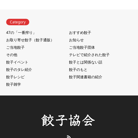
Category
47の「一番搾り」
おすすめ餃子
お取り寄せ餃子（餃子通販）
お知らせ
ご当地餃子
ご当地餃子団体
その他
テレビで紹介された餃子
餃子イベント
餃子とは関係ない話
餃子のタレ紹介
餃子のもと
餃子レシピ
餃子関連書籍の紹介
餃子雑学
RSS