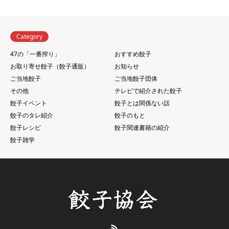
Category
47の「一番搾り」
おすすめ餃子
お取り寄せ餃子（餃子通販）
お知らせ
ご当地餃子
ご当地餃子団体
その他
テレビで紹介された餃子
餃子イベント
餃子とは関係ない話
餃子のタレ紹介
餃子のもと
餃子レシピ
餃子関連書籍の紹介
餃子雑学
RSS