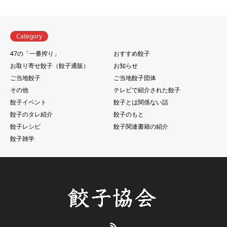
Category
47の「一番搾り」
おすすめ餃子
お取り寄せ餃子（餃子通販）
お知らせ
ご当地餃子
ご当地餃子団体
その他
テレビで紹介された餃子
餃子イベント
餃子とは関係ない話
餃子のタレ紹介
餃子のもと
餃子レシピ
餃子関連書籍の紹介
餃子雑学
RSS