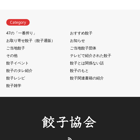
Category
47の「一番搾り」
おすすめ餃子
お取り寄せ餃子（餃子通販）
お知らせ
ご当地餃子
ご当地餃子団体
その他
テレビで紹介された餃子
餃子イベント
餃子とは関係ない話
餃子のタレ紹介
餃子のもと
餃子レシピ
餃子関連書籍の紹介
餃子雑学
RSS