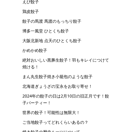
えび餃子
鶏皮餃子
餃子の馬渡 馬渡のもっちり餃子
博多一風堂 ひとくち餃子
大阪北新地 点天のひとくち餃子
かめかめ餃子
絶対おいしい黒豚生餃子！羽もキレイにつけて
焼ける！
まん丸生餃子焼き小籠包のような餃子
北海道ぎょうざの宝永をお取り寄せ！
2024年の餃子の日は2月10日の旧正月です！餃
子パーティー！
世界の餃子！可能性は無限大！
ご当地餃子ってどれくらいあるの？
焼き餃子の歴史ルーツについて