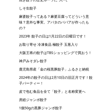
しそ生餃子
麻婆餃子ってある？麻婆豆腐ってどういう意
味？意外な事実。アバタのババアが作ったも
の？
2023年 餃子の日は1月22日の日曜日です！
お取り寄せ 冷凍食品 極餃子 玉葱入り
大阪王将の餃子はTBSショッピングで買おう！
神戸みそダレ餃子
鹿児島県産「金の桜黒豚餃子」ふるさと納税
2024年の餃子の日は2月10日の旧正月です！餃
子パーティー！
皮で包む食品を全て「餃子」と名称変更へ
房総ジャンボ餃子
1個50gの黒豚ジャンボ餃子