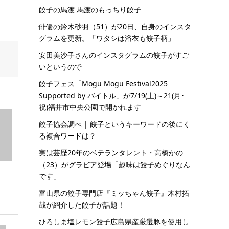
餃子の馬渡 馬渡のもっちり餃子
俳優の鈴木砂羽（51）が20日、自身のインスタ
グラムを更新。「ワタシは浴衣も餃子柄」
安田美沙子さんのインスタグラムの餃子がすご
いというので
餃子フェス「Mogu Mogu Festival2025
Supported by バイトル」が7/19(土)～21(月･
祝)福井市中央公園で開かれます
餃子協会調べ | 餃子というキーワードの後にく
る複合ワードは？
実は芸歴20年のベテランタレント・高橋かの
（23）がグラビア登場「趣味は餃子めぐりなん
です」
富山県の餃子専門店『ミッちゃん餃子』木村拓
哉が紹介した餃子が話題！
ひろしま塩レモン餃子広島県産厳選豚を使用し