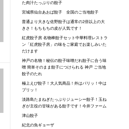
た肉汁たっぷりの餃子
宮城県仙台あおば餃子 全国のご当地餃子
普通より大きな佐野餃子は通常の2倍以上の大
きさ！もちもちの皮が人気です！
紅虎餃子房 名物棒餃子セット中華料理レストラ
ン「紅虎餃子房」の味をご家庭でお楽しみいた
だけます
神戸の名物！秘伝の餃子味噌だれ餃子に合う味
噌 簡単そのまま餃子につけられる 神戸 ご当地
餃子のたれ
極上えび餃子！大人気商品！外はパリッ！中は
プリッ！
淡路島たまねぎたっぷりジューシー餃子！玉ね
ぎが主役の甘味がある餃子です！今井ファーム
津山餃子
紀北の魚ギョーザ