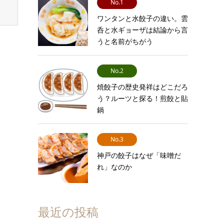
No.1
ワンタンと水餃子の違い。雲
呑と水ギョーザは結論から言
うと名前がちがう
No.2
焼餃子の歴史発祥はどこだろ
う？ルーツと探る！煎餃と貼
鍋
No.3
神戸の餃子はなぜ「味噌だ
れ」なのか
最近の投稿