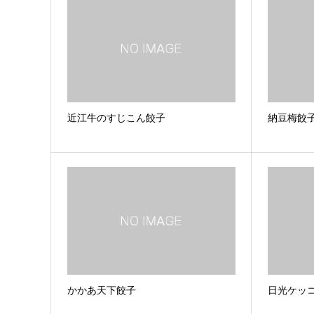
近江牛のすじこん餃子
納豆梅餃
かかあ天下餃子
日光ケッ