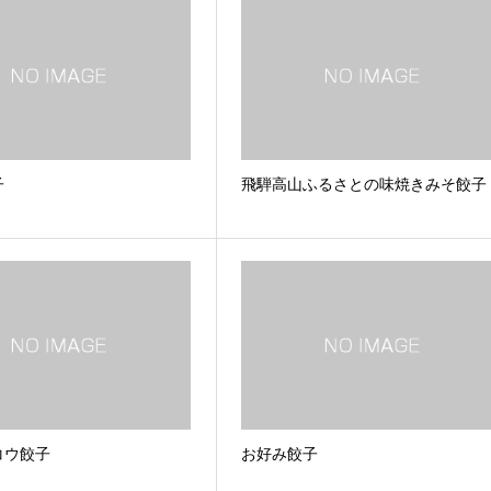
子
飛騨高山ふるさとの味焼きみそ餃子
コウ餃子
お好み餃子