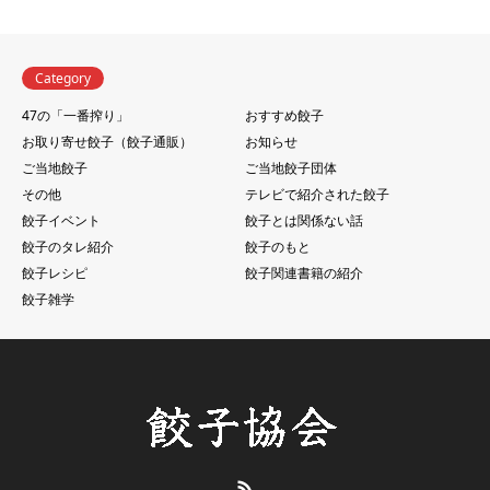
Category
47の「一番搾り」
おすすめ餃子
お取り寄せ餃子（餃子通販）
お知らせ
ご当地餃子
ご当地餃子団体
その他
テレビで紹介された餃子
餃子イベント
餃子とは関係ない話
餃子のタレ紹介
餃子のもと
餃子レシピ
餃子関連書籍の紹介
餃子雑学
RSS