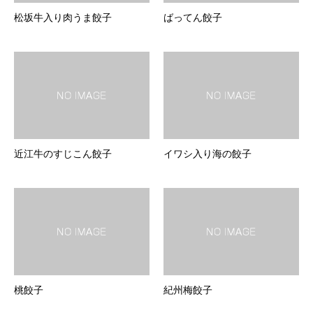
松坂牛入り肉うま餃子
ばってん餃子
近江牛のすじこん餃子
イワシ入り海の餃子
桃餃子
紀州梅餃子