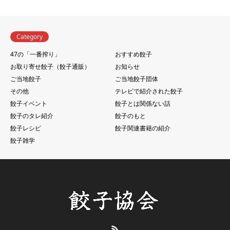
Category
47の「一番搾り」
おすすめ餃子
お取り寄せ餃子（餃子通販）
お知らせ
ご当地餃子
ご当地餃子団体
その他
テレビで紹介された餃子
餃子イベント
餃子とは関係ない話
餃子のタレ紹介
餃子のもと
餃子レシピ
餃子関連書籍の紹介
餃子雑学
RSS