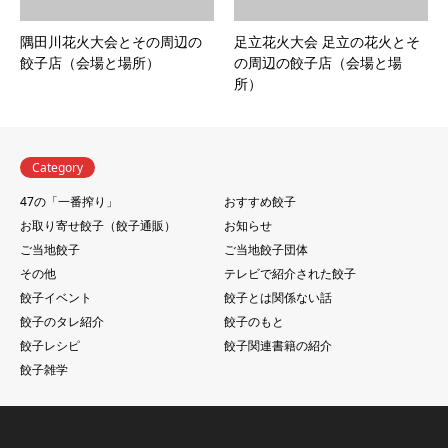
隅田川花火大会とその周辺の
足立花火大会 足立の花火とそ
餃子店（会場と場所）
の周辺の餃子店（会場と場
所）
Category
47の「一番搾り」
おすすめ餃子
お取り寄せ餃子（餃子通販）
お知らせ
ご当地餃子
ご当地餃子団体
その他
テレビで紹介された餃子
餃子イベント
餃子とは関係ない話
餃子のタレ紹介
餃子のもと
餃子レシピ
餃子関連書籍の紹介
餃子雑学