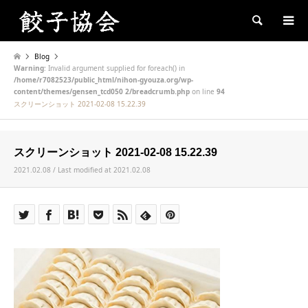
Search
Blog
Warning
: Invalid argument supplied for foreach() in
/home/r7082523/public_html/nihon-gyouza.org/wp-
content/themes/gensen_tcd050 2/breadcrumb.php
on line
94
スクリーンショット 2021-02-08 15.22.39
スクリーンショット 2021-02-08 15.22.39
2021.02.08 / Last modified at 2021.02.08