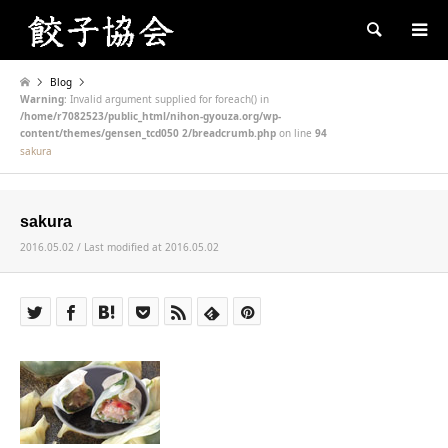
Search
Blog
Warning
: Invalid argument supplied for foreach() in
/home/r7082523/public_html/nihon-gyouza.org/wp-
content/themes/gensen_tcd050 2/breadcrumb.php
on line
94
sakura
sakura
2016.05.02 / Last modified at 2016.05.02