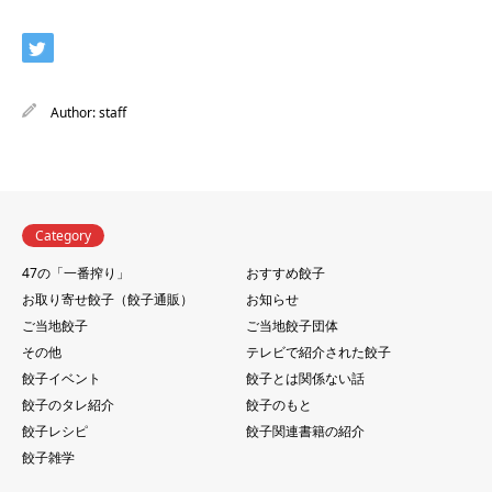
Author:
staff
Category
47の「一番搾り」
おすすめ餃子
お取り寄せ餃子（餃子通販）
お知らせ
ご当地餃子
ご当地餃子団体
その他
テレビで紹介された餃子
餃子イベント
餃子とは関係ない話
餃子のタレ紹介
餃子のもと
餃子レシピ
餃子関連書籍の紹介
餃子雑学