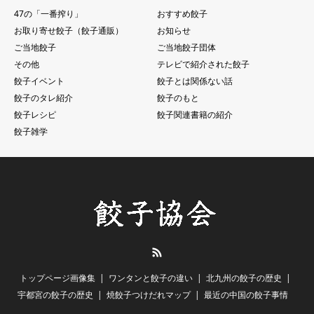
47の「一番搾り」
おすすめ餃子
お取り寄せ餃子（餃子通販）
お知らせ
ご当地餃子
ご当地餃子団体
その他
テレビで紹介された餃子
餃子イベント
餃子とは関係ない話
餃子のタレ紹介
餃子のもと
餃子レシピ
餃子関連書籍の紹介
餃子雑学
RSS
トップページ画像集
ワンタンと餃子の違い
北九州の餃子の歴史
宇都宮の餃子の歴史
焼餃子つけだれマップ
最近の中国の餃子事情