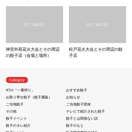
神宮外苑花火大会とその周辺
松戸花火大会とその周辺の餃
の餃子店（会場と場所）
子店
Category
47の「一番搾り」
おすすめ餃子
お取り寄せ餃子（餃子通販）
お知らせ
ご当地餃子
ご当地餃子団体
その他
テレビで紹介された餃子
餃子イベント
餃子とは関係ない話
餃子のタレ紹介
餃子のもと