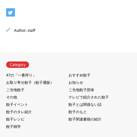
Author:
staff
Category
47の「一番搾り」
おすすめ餃子
お取り寄せ餃子（餃子通販）
お知らせ
ご当地餃子
ご当地餃子団体
その他
テレビで紹介された餃子
餃子イベント
餃子とは関係ない話
餃子のタレ紹介
餃子のもと
餃子レシピ
餃子関連書籍の紹介
餃子雑学