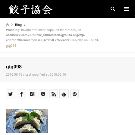
Search
Blog
Warning
: Invalid argument supplied for foreach() in
/home/r7082523/public_html/nihon-gyouza.org/wp-
content/themes/gensen_tcd050 2/breadcrumb.php
on line
94
gtg098
gtg098
2016.06.16 / Last modified at 2016.06.16