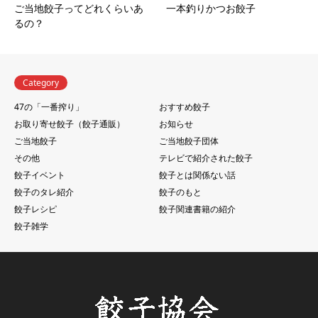
ご当地餃子ってどれくらいあ
一本釣りかつお餃子
るの？
Category
47の「一番搾り」
おすすめ餃子
お取り寄せ餃子（餃子通販）
お知らせ
ご当地餃子
ご当地餃子団体
その他
テレビで紹介された餃子
餃子イベント
餃子とは関係ない話
餃子のタレ紹介
餃子のもと
餃子レシピ
餃子関連書籍の紹介
餃子雑学