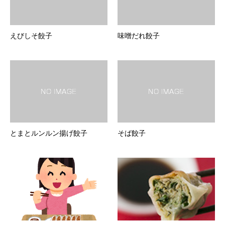
えびしそ餃子
味噌だれ餃子
とまとルンルン揚げ餃子
そば餃子