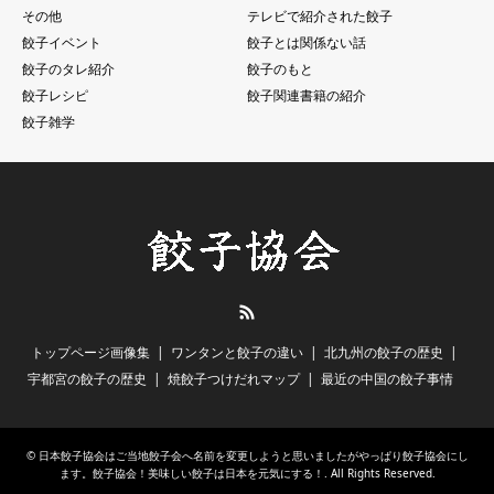
その他
テレビで紹介された餃子
餃子イベント
餃子とは関係ない話
餃子のタレ紹介
餃子のもと
餃子レシピ
餃子関連書籍の紹介
餃子雑学
RSS
トップページ画像集
ワンタンと餃子の違い
北九州の餃子の歴史
宇都宮の餃子の歴史
焼餃子つけだれマップ
最近の中国の餃子事情
©
日本餃子協会はご当地餃子会へ名前を変更しようと思いましたがやっぱり餃子協会にし
ます。餃子協会！美味しい餃子は日本を元気にする！
. All Rights Reserved.