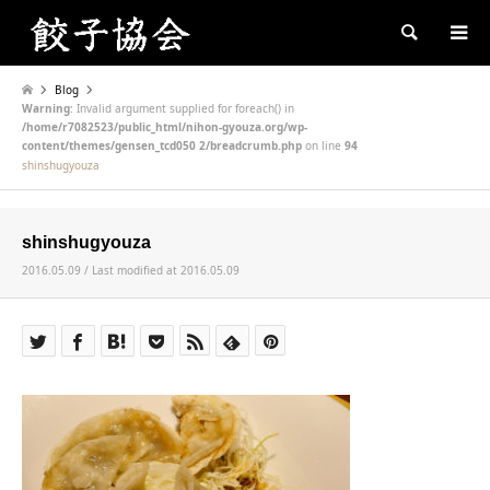
Search
Blog
Warning
: Invalid argument supplied for foreach() in
/home/r7082523/public_html/nihon-gyouza.org/wp-
content/themes/gensen_tcd050 2/breadcrumb.php
on line
94
shinshugyouza
shinshugyouza
2016.05.09 / Last modified at 2016.05.09