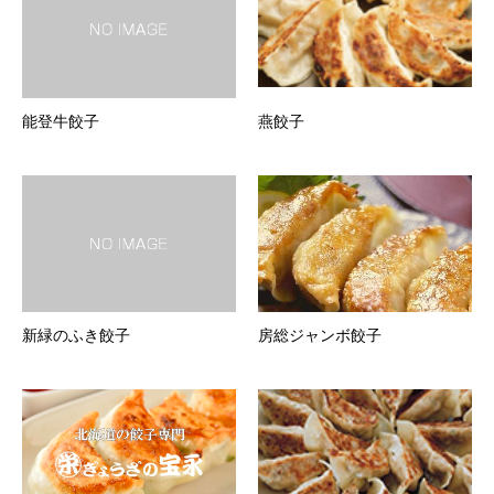
能登牛餃子
燕餃子
新緑のふき餃子
房総ジャンボ餃子