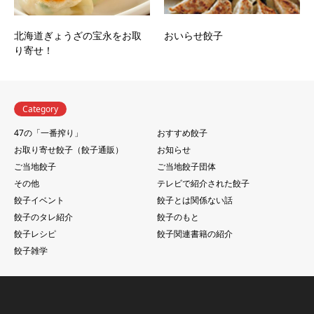
北海道ぎょうざの宝永をお取
おいらせ餃子
り寄せ！
Category
47の「一番搾り」
おすすめ餃子
お取り寄せ餃子（餃子通販）
お知らせ
ご当地餃子
ご当地餃子団体
その他
テレビで紹介された餃子
餃子イベント
餃子とは関係ない話
餃子のタレ紹介
餃子のもと
餃子レシピ
餃子関連書籍の紹介
餃子雑学